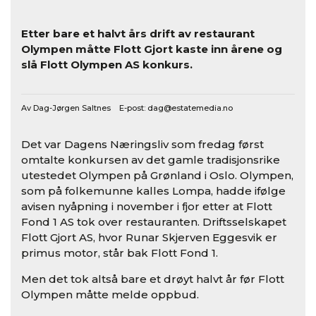
Etter bare et halvt års drift av restaurant
Olympen måtte Flott Gjort kaste inn årene og
slå Flott Olympen AS konkurs.
Av Dag-Jørgen Saltnes E-post:
dag@estatemedia.no
Det var Dagens Næringsliv som fredag først
omtalte konkursen av det gamle tradisjonsrike
utestedet Olympen på Grønland i Oslo. Olympen,
som på folkemunne kalles Lompa, hadde ifølge
avisen nyåpning i november i fjor etter at Flott
Fond 1 AS tok over restauranten. Driftsselskapet
Flott Gjort AS, hvor Runar Skjerven Eggesvik er
primus motor, står bak Flott Fond 1.
Men det tok altså bare et drøyt halvt år før Flott
Olympen måtte melde oppbud.