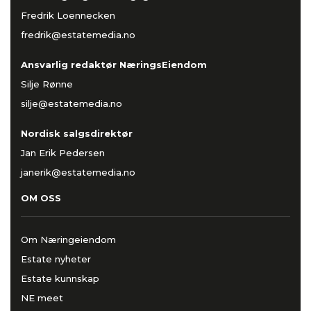
Fredrik Loennecken
fredrik@estatemedia.no
Ansvarlig redaktør NæringsEiendom
Silje Rønne
silje@estatemedia.no
Nordisk salgsdirektør
Jan Erik Pedersen
janerik@estatemedia.no
OM OSS
Om Næringeiendom
Estate nyheter
Estate kunnskap
NE meet