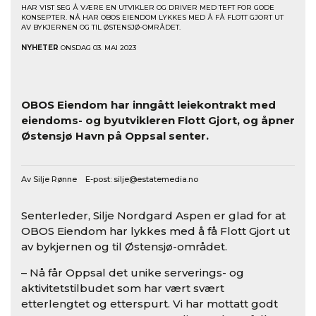
HAR VIST SEG Å VÆRE EN UTVIKLER OG DRIVER MED TEFT FOR GODE
KONSEPTER. NÅ HAR OBOS EIENDOM LYKKES MED Å FÅ FLOTT GJORT UT
AV BYKJERNEN OG TIL ØSTENSJØ-OMRÅDET.
NYHETER
ONSDAG 03. MAI 2023
OBOS Eiendom har inngått leiekontrakt med
eiendoms- og byutvikleren Flott Gjort, og åpner
Østensjø Havn på Oppsal senter.
Av Silje Rønne E-post:
silje@estatemedia.no
Senterleder, Silje Nordgard Aspen er glad for at
OBOS Eiendom har lykkes med å få Flott Gjort ut
av bykjernen og til Østensjø-området.
– Nå får Oppsal det unike serverings- og
aktivitetstilbudet som har vært svært
etterlengtet og etterspurt. Vi har mottatt godt