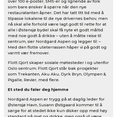
over 100 e-poster, SMS-er og lignende av folk
som bare ønsker å spørre når den nye
restauratanten åpner. Det har tatt litt tid med å
tilpasse lokalene til de nye drivernes behov, men
nå skal alle forhold være lagt godt til rette for at
alle i Østensjø bydel skal få nyte et godt måltid
med noe godt å drikke – uten å måtte reise til
sentrum, sier Nordgard Aspen og legger til: –
Med den flotte uteterrassen håper vi på godt og
varmt vær fremover.
Flott Gjort skaper sosiale møtesteder i og utenfor
Oslo sentrum. Flott Gjort står bak prosjekter
som Trekanten, Aku Aku, Dyrk Bryn, Olympen &
Pigalle, Revier, med flere.
Et sted du føler deg hjemme
Nordgard Aspen er trygg på at daglig leder for
Østensjø Havn, Susann Østigaard kommer til å
sørge for at stedet ikke kun disker opp med høy
standard på mat og drikke, men også vil være