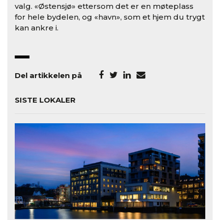
valg. «Østensjø» ettersom det er en møteplass
for hele bydelen, og «havn», som et hjem du trygt
kan ankre i.
Del artikkelen på
SISTE LOKALER