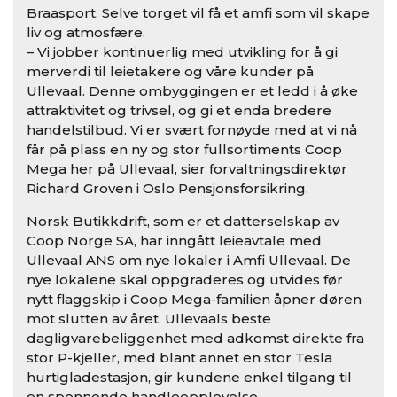
Braasport. Selve torget vil få et amfi som vil skape
liv og atmosfære.
– Vi jobber kontinuerlig med utvikling for å gi
merverdi til leietakere og våre kunder på
Ullevaal. Denne ombyggingen er et ledd i å øke
attraktivitet og trivsel, og gi et enda bredere
handelstilbud. Vi er svært fornøyde med at vi nå
får på plass en ny og stor fullsortiments Coop
Mega her på Ullevaal, sier forvaltningsdirektør
Richard Groven i Oslo Pensjonsforsikring.
Norsk Butikkdrift, som er et datterselskap av
Coop Norge SA, har inngått leieavtale med
Ullevaal ANS om nye lokaler i Amfi Ullevaal. De
nye lokalene skal oppgraderes og utvides før
nytt flaggskip i Coop Mega-familien åpner døren
mot slutten av året. Ullevaals beste
dagligvarebeliggenhet med adkomst direkte fra
stor P-kjeller, med blant annet en stor Tesla
hurtigladestasjon, gir kundene enkel tilgang til
en spennende handleopplevelse.