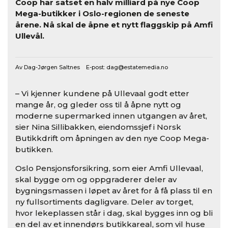
Coop har satset en halv milliard på nye Coop
Mega-butikker i Oslo-regionen de seneste
årene. Nå skal de åpne et nytt flaggskip på Amfi
Ullevål.
Av Dag-Jørgen Saltnes E-post:
dag@estatemedia.no
– Vi kjenner kundene på Ullevaal godt etter
mange år, og gleder oss til å åpne nytt og
moderne supermarked innen utgangen av året,
sier Nina Sillibakken, eiendomssjef i Norsk
Butikkdrift om åpningen av den nye Coop Mega-
butikken.
Oslo Pensjonsforsikring, som eier Amfi Ullevaal,
skal bygge om og oppgraderer deler av
bygningsmassen i løpet av året for å få plass til en
ny fullsortiments dagligvare. Deler av torget,
hvor lekeplassen står i dag, skal bygges inn og bli
en del av et innendørs butikkareal, som vil huse