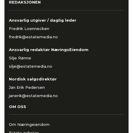
REDAKSJONEN
Ansvarlig utgiver / daglig leder
Fredrik Loennecken
fredrik@estatemedia.no
Ansvarlig redaktør NæringsEiendom
Silje Rønne
silje@estatemedia.no
Nordisk salgsdirektør
Jan Erik Pedersen
janerik@estatemedia.no
OM OSS
Om Næringeiendom
Estate nyheter