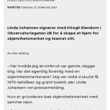
PLASS I OSLO. FOTO: HÖEGH EIENDOM
NYHETER
TORSDAG 02. FEBRUAR 2023
Linda Johansen signerer med Höegh Eiendom i
Observatoriegaten 2B for å skape et hjem for
skjønnhetsmerket og teamet sitt.
Av Glen Widing
– Før trodde jeg at ombruk var gamle, stygge
ting. Var det egentlig forenlig med en
skjønnhetsmerkevare? Jeg var redd vi skulle få
1970-tallsfliser og grønt toalett, sier Linda
Johansen i en pressemelding.
Hun er gründeren bak skjønnhetsmerket med
samme navn.