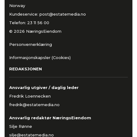
Norway
Kundeservice:
post@estatemedia.no
Telefon:
23 11 56 00
© 2026 NæringsEiendom
Personvernerklæring
Informasjonskapsler (Cookies)
REDAKSJONEN
Ansvarlig utgiver / daglig leder
Fredrik Loennecken
fredrik@estatemedia.no
Ansvarlig redaktør NæringsEiendom
Silje Rønne
silje@estatemedia.no