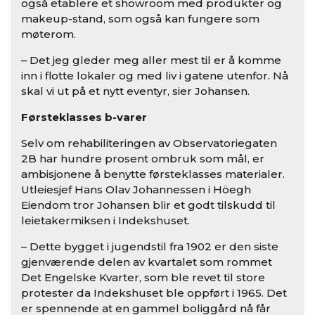
også etablere et showroom med produkter og
makeup-stand, som også kan fungere som
møterom.
– Det jeg gleder meg aller mest til er å komme
inn i flotte lokaler og med liv i gatene utenfor. Nå
skal vi ut på et nytt eventyr, sier Johansen.
Førsteklasses b-varer
Selv om rehabiliteringen av Observatoriegaten
2B har hundre prosent ombruk som mål, er
ambisjonene å benytte førsteklasses materialer.
Utleiesjef Hans Olav Johannessen i Höegh
Eiendom tror Johansen blir et godt tilskudd til
leietakermiksen i Indekshuset.
– Dette bygget i jugendstil fra 1902 er den siste
gjenværende delen av kvartalet som rommet
Det Engelske Kvarter, som ble revet til store
protester da Indekshuset ble oppført i 1965. Det
er spennende at en gammel boliggård nå får