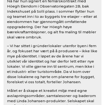
Nå har hun signert en femårskontrakt med
Höegh Eiendom i Observatoriegaten 2B, bak
Indekshuset på Solli plass. I sommer flytter hun
og teamet inn i to av byggets tre etasjer – etter at
eiendommen har gjennomgått omfattende
oppgradering. Der har Höegh høye
bærekraftambisjoner, og alt fra maling til møbler
skal være ombruk.
– Vi har sittet i gründerlokaler utenfor byen i fem
år, og fokuset har vært på å produsere – ikke like
mye på identitet. I løpet av de årene har vi
utviklet vår identitet og har derfor lett etter nye
lokaler. Vi ville gjerne inn til sentrum, men ikke i
et industri- eller turistområde. Da vi kom over
disse lokalene og hørte om planene for bygget,
forelsket vi oss totalt, forteller Johansen.
Målet er å skape et kreativt miljø med egne
avslapningsområder, samtalesoner og baderom
med Linda Johansen-produkter. Selskapet skal