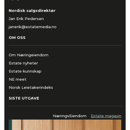
Nordisk salgsdirektør
Jan Erik Pedersen
janerik@estatemedia.no
OM OSS
Om Næringeiendom
Estate nyheter
Estate kunnskap
NE meet
Norsk Leietakerindeks
SISTE UTGAVE
NæringsEiendom
Estate magasin