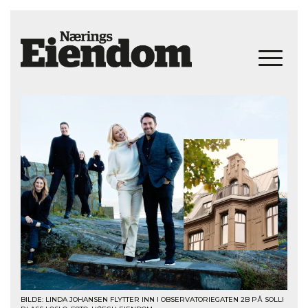
BILDE: LINDA JOHANSEN FLYTTER INN I OBSERVATORIEGATEN 2B PÅ SOLLI