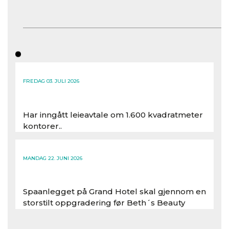
FREDAG 03. JULI 2026
Har inngått leieavtale om 1.600 kvadratmeter
kontorer..
Les hele artikkelen
MANDAG 22. JUNI 2026
Spaanlegget på Grand Hotel skal gjennom en
storstilt oppgradering før Beth´s Beauty
inntar 450 kvadratmeter i desember 2026..