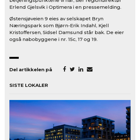
betjeningspunktene vi har, sier regiondirektør
Erlend Gjelsvik i Optimera i en pressemelding.
Østensjøveien 9 eies av selskapet Bryn
Næringspark som Bjørn-Erik Indahl, Kjell
Kristoffersen, Sidsel Damsund står bak. De eier
også nabobyggene i nr. 15c, 17 og 19.
Del artikkelen på
SISTE LOKALER