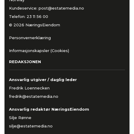
Kundeservice:
post@estatemedia.no
Telefon:
23 11 56 00
© 2026 NæringsEiendom
Personvernerklæring
Informasjonskapsler (Cookies)
REDAKSJONEN
Ansvarlig utgiver / daglig leder
Fredrik Loennecken
fredrik@estatemedia.no
Ansvarlig redaktør NæringsEiendom
Silje Rønne
silje@estatemedia.no