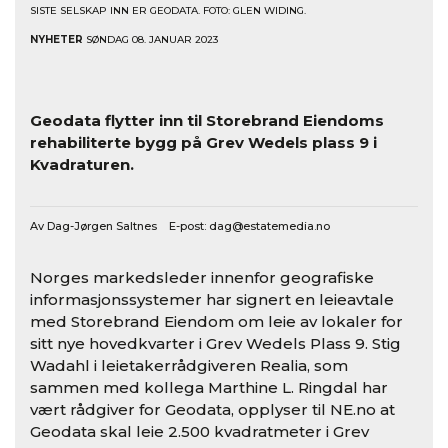
SISTE SELSKAP INN ER GEODATA. FOTO: GLEN WIDING.
NYHETER
SØNDAG 08. JANUAR 2023
Geodata flytter inn til Storebrand Eiendoms
rehabiliterte bygg på Grev Wedels plass 9 i
Kvadraturen.
Av Dag-Jørgen Saltnes E-post:
dag@estatemedia.no
Norges markedsleder innenfor geografiske
informasjonssystemer har signert en leieavtale
med Storebrand Eiendom om leie av lokaler for
sitt nye hovedkvarter i Grev Wedels Plass 9. Stig
Wadahl i leietakerrådgiveren Realia, som
sammen med kollega Marthine L. Ringdal har
vært rådgiver for Geodata, opplyser til NE.no at
Geodata skal leie 2.500 kvadratmeter i Grev