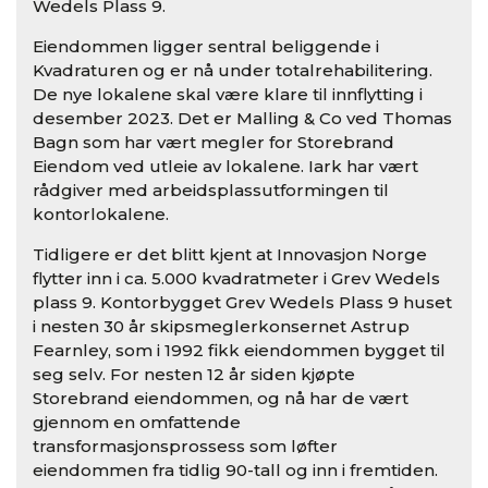
Wedels Plass 9.
Eiendommen ligger sentral beliggende i
Kvadraturen og er nå under totalrehabilitering.
De nye lokalene skal være klare til innflytting i
desember 2023. Det er Malling & Co ved Thomas
Bagn som har vært megler for Storebrand
Eiendom ved utleie av lokalene. Iark har vært
rådgiver med arbeidsplassutformingen til
kontorlokalene.
Tidligere er det blitt kjent at Innovasjon Norge
flytter inn i ca. 5.000 kvadratmeter i Grev Wedels
plass 9. Kontorbygget Grev Wedels Plass 9 huset
i nesten 30 år skipsmeglerkonsernet Astrup
Fearnley, som i 1992 fikk eiendommen bygget til
seg selv. For nesten 12 år siden kjøpte
Storebrand eiendommen, og nå har de vært
gjennom en omfattende
transformasjonsprossess som løfter
eiendommen fra tidlig 90-tall og inn i fremtiden.