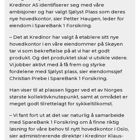
Kredinor AS identifiserer seg med våre
ambisjoner og har valgt Sjølyst Plass som deres
nye hovedkontor, sier Petter Haugen, leder for
eiendom i SpareBank 1 Forsikring.
– Det at Kredinor har valgt å etablere sitt nye
hovedkontor i en våre eiendommer på Skøyen
tar vi som bekreftelse på at vi har et godt
produkt. Og det produktet skal vi utvikle videre.
Vi jobber aktivt med å få frem og styrke
fordelene med Sjølyst plass, sier eiendomssjef
Christian Prebe i SpareBank 1 Forsikring.
Han viser til at plassen ligger ved et av Norges
største kollektivknutepunkt, samt at området er
meget godt tilrettelagt for sykkeltilkomst.
– Vi fant fort ut at det var naturlig å samarbeide
med SpareBank 1 Forsikring om å finne riktig
løsning for våre behov til nytt hovedkontor i Oslo,
sier administrerende direktør i Kredinor Klaus-