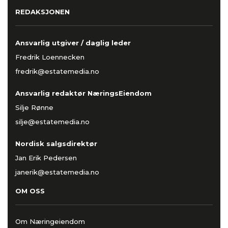
REDAKSJONEN
Ansvarlig utgiver / daglig leder
Fredrik Loennecken
fredrik@estatemedia.no
Ansvarlig redaktør NæringsEiendom
Silje Rønne
silje@estatemedia.no
Nordisk salgsdirektør
Jan Erik Pedersen
janerik@estatemedia.no
OM OSS
Om Næringeiendom