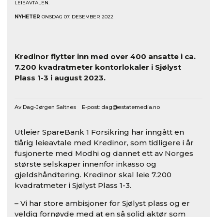
LEIEAVTALEN.
NYHETER
ONSDAG 07. DESEMBER 2022
Kredinor flytter inn med over 400 ansatte i ca.
7.200 kvadratmeter kontorlokaler i Sjølyst
Plass 1-3 i august 2023.
Av Dag-Jørgen Saltnes E-post:
dag@estatemedia.no
Utleier SpareBank 1 Forsikring har inngått en
tiårig leieavtale med Kredinor, som tidligere i år
fusjonerte med Modhi og dannet ett av Norges
største selskaper innenfor inkasso og
gjeldshåndtering. Kredinor skal leie 7.200
kvadratmeter i Sjølyst Plass 1-3.
– Vi har store ambisjoner for Sjølyst plass og er
veldig fornøyde med at en så solid aktør som