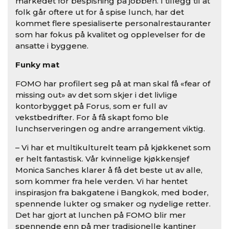
markedet for bespisning på jobben. I tillegg til at
folk går oftere ut for å spise lunch, har det
kommet flere spesialiserte personalrestauranter
som har fokus på kvalitet og opplevelser for de
ansatte i byggene.
Funky mat
FOMO har profilert seg på at man skal få «fear of
missing out» av det som skjer i det livlige
kontorbygget på Forus, som er full av
vekstbedrifter. For å få skapt fomo ble
lunchserveringen og andre arrangement viktig.
– Vi har et multikulturelt team på kjøkkenet som
er helt fantastisk. Vår kvinnelige kjøkkensjef
Monica Sanches klarer å få det beste ut av alle,
som kommer fra hele verden. Vi har hentet
inspirasjon fra bakgatene i Bangkok, med boder,
spennende lukter og smaker og nydelige retter.
Det har gjort at lunchen på FOMO blir mer
spennende enn på mer tradisjonelle kantiner