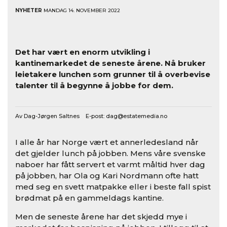
NYHETER
MANDAG 14. NOVEMBER 2022
Det har vært en enorm utvikling i
kantinemarkedet de seneste årene. Nå bruker
leietakere lunchen som grunner til å overbevise
talenter til å begynne å jobbe for dem.
Av Dag-Jørgen Saltnes E-post:
dag@estatemedia.no
I alle år har Norge vært et annerledesland når
det gjelder lunch på jobben. Mens våre svenske
naboer har fått servert et varmt måltid hver dag
på jobben, har Ola og Kari Nordmann ofte hatt
med seg en svett matpakke eller i beste fall spist
brødmat på en gammeldags kantine.
Men de seneste årene har det skjedd mye i