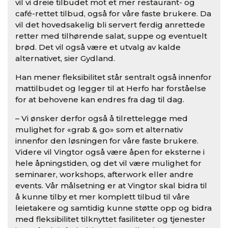
vil vi dreie tilbudet mot et mer restaurant- og
café-rettet tilbud, også for våre faste brukere. Da
vil det hovedsakelig bli servert ferdig anrettede
retter med tilhørende salat, suppe og eventuelt
brød. Det vil også være et utvalg av kalde
alternativet, sier Gydland.
Han mener fleksibilitet står sentralt også innenfor
mattilbudet og legger til at Herfo har forståelse
for at behovene kan endres fra dag til dag.
– Vi ønsker derfor også å tilrettelegge med
mulighet for «grab & go» som et alternativ
innenfor den løsningen for våre faste brukere.
Videre vil Vingtor også være åpen for eksterne i
hele åpningstiden, og det vil være mulighet for
seminarer, workshops, afterwork eller andre
events. Vår målsetning er at Vingtor skal bidra til
å kunne tilby et mer komplett tilbud til våre
leietakere og samtidig kunne støtte opp og bidra
med fleksibilitet tilknyttet fasiliteter og tjenester