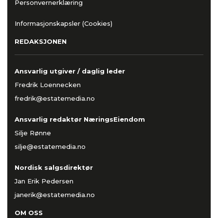
Personvernerklæring
Informasjonskapsler (Cookies)
REDAKSJONEN
Ansvarlig utgiver / daglig leder
Fredrik Loennecken
fredrik@estatemedia.no
Ansvarlig redaktør NæringsEiendom
Silje Rønne
silje@estatemedia.no
Nordisk salgsdirektør
Jan Erik Pedersen
janerik@estatemedia.no
OM OSS