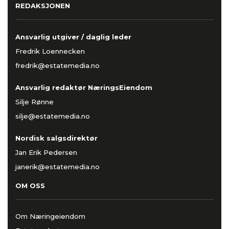
REDAKSJONEN
Ansvarlig utgiver / daglig leder
Fredrik Loennecken
fredrik@estatemedia.no
Ansvarlig redaktør NæringsEiendom
Silje Rønne
silje@estatemedia.no
Nordisk salgsdirektør
Jan Erik Pedersen
janerik@estatemedia.no
OM OSS
Om Næringeiendom