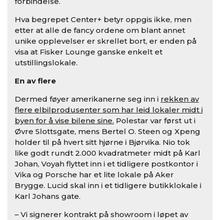
forbindelse.
Hva begrepet Center+ betyr oppgis ikke, men
etter at alle de fancy ordene om blant annet
unike opplevelser er skrellet bort, er enden på
visa at Fisker Lounge ganske enkelt et
utstillingslokale.
En av flere
Dermed føyer amerikanerne seg inn i
rekken av
flere elbilprodusenter som har leid lokaler midt i
byen for å vise bilene sine.
Polestar var først ut i
Øvre Slottsgate, mens Bertel O. Steen og Xpeng
holder til på hvert sitt hjørne i Bjørvika. Nio tok
like godt rundt 2.000 kvadratmeter midt på Karl
Johan, Voyah flyttet inn i et tidligere postkontor i
Vika og Porsche har et lite lokale på Aker
Brygge. Lucid skal inn i et tidligere butikklokale i
Karl Johans gate.
– Vi signerer kontrakt på showroom i løpet av