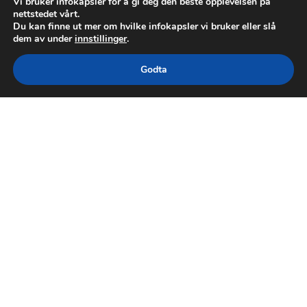
Vi bruker infokapsler for å gi deg den beste opplevelsen på
nettstedet vårt.
Du kan finne ut mer om hvilke infokapsler vi bruker eller slå
dem av under
innstillinger
.
Godta