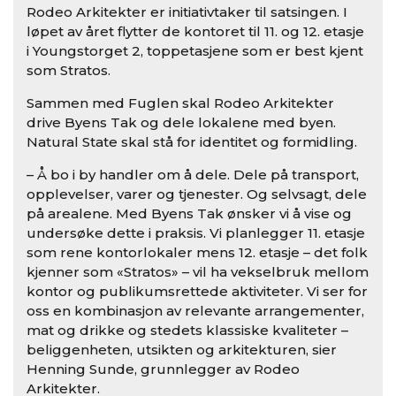
Rodeo Arkitekter er initiativtaker til satsingen. I
løpet av året flytter de kontoret til 11. og 12. etasje
i Youngstorget 2, toppetasjene som er best kjent
som Stratos.
Sammen med Fuglen skal Rodeo Arkitekter
drive Byens Tak og dele lokalene med byen.
Natural State skal stå for identitet og formidling.
– Å bo i by handler om å dele. Dele på transport,
opplevelser, varer og tjenester. Og selvsagt, dele
på arealene. Med Byens Tak ønsker vi å vise og
undersøke dette i praksis. Vi planlegger 11. etasje
som rene kontorlokaler mens 12. etasje – det folk
kjenner som «Stratos» – vil ha vekselbruk mellom
kontor og publikumsrettede aktiviteter. Vi ser for
oss en kombinasjon av relevante arrangementer,
mat og drikke og stedets klassiske kvaliteter –
beliggenheten, utsikten og arkitekturen, sier
Henning Sunde, grunnlegger av Rodeo
Arkitekter.