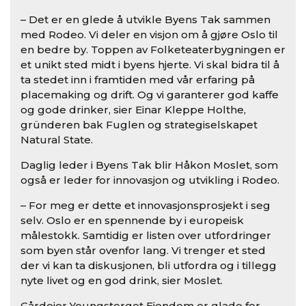
– Det er en glede å utvikle Byens Tak sammen
med Rodeo. Vi deler en visjon om å gjøre Oslo til
en bedre by. Toppen av Folketeaterbygningen er
et unikt sted midt i byens hjerte. Vi skal bidra til å
ta stedet inn i framtiden med vår erfaring på
placemaking og drift. Og vi garanterer god kaffe
og gode drinker, sier Einar Kleppe Holthe,
gründeren bak Fuglen og strategiselskapet
Natural State.
Daglig leder i Byens Tak blir Håkon Moslet, som
også er leder for innovasjon og utvikling i Rodeo.
– For meg er dette et innovasjonsprosjekt i seg
selv. Oslo er en spennende by i europeisk
målestokk. Samtidig er listen over utfordringer
som byen står ovenfor lang. Vi trenger et sted
der vi kan ta diskusjonen, bli utfordra og i tillegg
nyte livet og en god drink, sier Moslet.
Gårdeier Youngstorget Eiendom er glade for