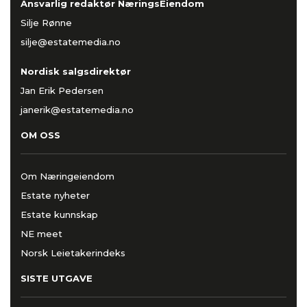
Ansvarlig redaktør NæringsEiendom
Silje Rønne
silje@estatemedia.no
Nordisk salgsdirektør
Jan Erik Pedersen
janerik@estatemedia.no
OM OSS
Om Næringeiendom
Estate nyheter
Estate kunnskap
NE meet
Norsk Leietakerindeks
SISTE UTGAVE