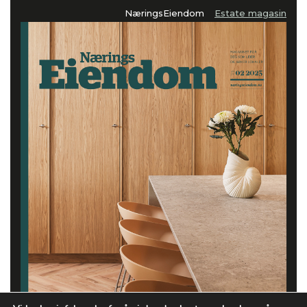
NæringsEiendom
Estate magasin