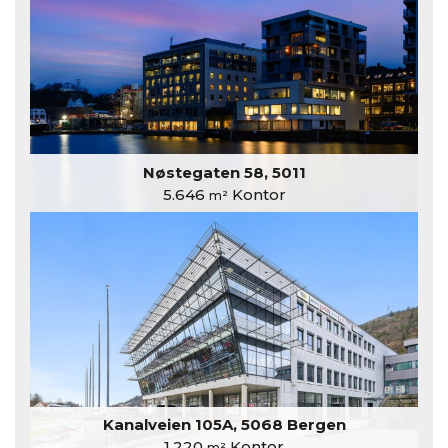
Nøstegaten 58, 5011
5.646
Kontor
m²
Kanalveien 105A, 5068 Bergen
1.220
Kontor
m²