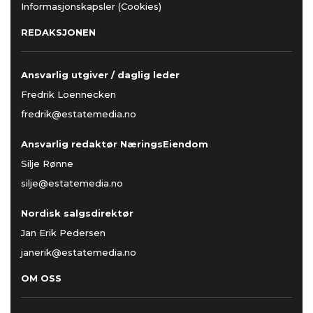
Informasjonskapsler (Cookies)
REDAKSJONEN
Ansvarlig utgiver / daglig leder
Fredrik Loennecken
fredrik@estatemedia.no
Ansvarlig redaktør NæringsEiendom
Silje Rønne
silje@estatemedia.no
Nordisk salgsdirektør
Jan Erik Pedersen
janerik@estatemedia.no
OM OSS