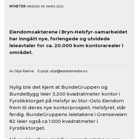
NYHETER
ONSDAG 09. MARS 2022
Eiendomsaktørene i Bryn-Helsfyr-samarbeidet
har inngått nye, forlengede og utvidede
leieavtaler for ca. 20.000 kvm kontorarealer i
området.
Av Silje Rønne E-post:
silje@estatemedia.no
Nylig ble det kjent at BundeGruppen og
BundeBygg leier 3.200 kvadratmeter kontor i
Fyrstikktorget på Helsfyr av Stor-Oslo Eiendom
frem til deres nye kontorprosjekt, Helsfyret, står
ferdig. BundeGruppens leietakere i Grenseveien
82 leier også ca 1.000 kvadratmeter i
Fyrstikktorget.