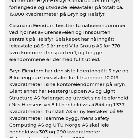
Nå melder Bryn-Helsfyr-samarbeidet om nye,
forlengede og utvidede leieavtaler på totalt ca.
15.800 kvadratmeter på Bryn og Helsfyr.
Gasmann Eiendom besitter to naboeiendommer
ved hjørnet av Grenseveien og Innspurten
sentralt på Helsfyr. Selskapet har nå inngått
leieavtale på 5+5 år med Vita Group AS for 778
kvm kontorer i Innspurten 1, og begge
eiendommene er dermed fullt utleid.
Bryn Eiendom har den siste tiden inngått 5 nye og
8 forlengede leieavtaler for til sammen 10.019
kvadratmeter i sine kontoreiendommer på Bryn.
Blant annet har Mestergruppen AS og Light
Structure AS forlenget og utvidet sine leieforhold
i Nils Hansens vei 8 til henholdsvis 4.844 og 1.337
kvadratmeter.
Tunstall AS er ny leietaker på 99
kvadratmeter i samme bygg, mens Safety
Computing AS og UTU Norge AS skal leie
henholdsvis 303 og 290 kvadratmeter i