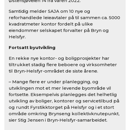
Østensjøveien 14 fra våren 2022.
Samtidig melder SAJA om 10 nye og
reforhandlede leieavtaler på til sammen ca. 5000
kvadratmeter kontor fordelt på ulike
eiendommer selskapet forvalter på Bryn og
Helsfyr.
Fortsatt byutvikling
En rekke nye kontor- og boligprosjekter har
tiltrukket stadig flere beboere og virksomheter
til Bryn-Helsfyr-området de siste årene.
– Mange flere er under planlegging, og
utviklingen mot et mer levende byområde vil
fortsette. Eksempelvis planlegges det helhetlig
utvikling av boliger, kontorer og servicetilbud på
og rundt Fyrstikktorget på Helsfyr og i et stort
område omkring Brynseng kollektivknutepunkt,
sier Stig Jensen i Bryn-Helsfyr-samarbeidet.