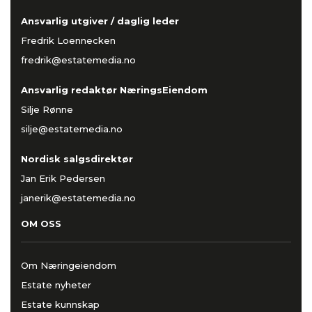
Ansvarlig utgiver / daglig leder
Fredrik Loennecken
fredrik@estatemedia.no
Ansvarlig redaktør NæringsEiendom
Silje Rønne
silje@estatemedia.no
Nordisk salgsdirektør
Jan Erik Pedersen
janerik@estatemedia.no
OM OSS
Om Næringeiendom
Estate nyheter
Estate kunnskap