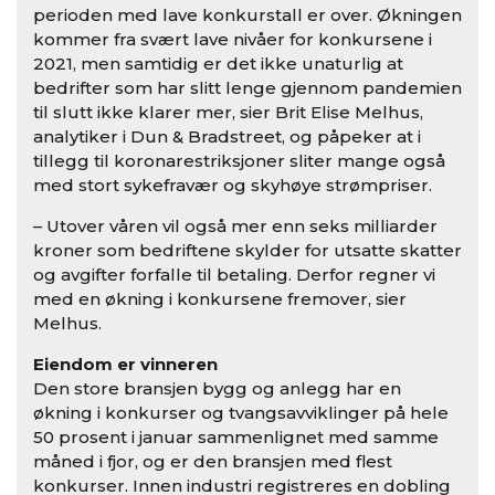
perioden med lave konkurstall er over. Økningen
kommer fra svært lave nivåer for konkursene i
2021, men samtidig er det ikke unaturlig at
bedrifter som har slitt lenge gjennom pandemien
til slutt ikke klarer mer, sier Brit Elise Melhus,
analytiker i Dun & Bradstreet, og påpeker at i
tillegg til koronarestriksjoner sliter mange også
med stort sykefravær og skyhøye strømpriser.
– Utover våren vil også mer enn seks milliarder
kroner som bedriftene skylder for utsatte skatter
og avgifter forfalle til betaling. Derfor regner vi
med en økning i konkursene fremover, sier
Melhus.
Eiendom er vinneren
Den store bransjen bygg og anlegg har en
økning i konkurser og tvangsavviklinger på hele
50 prosent i januar sammenlignet med samme
måned i fjor, og er den bransjen med flest
konkurser. Innen industri registreres en dobling