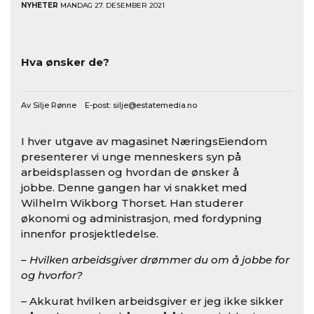
NYHETER
MANDAG 27. DESEMBER 2021
Hva ønsker de?
Av Silje Rønne E-post:
silje@estatemedia.no
I hver utgave av magasinet NæringsEiendom
presenterer vi unge menneskers syn på
arbeidsplassen og hvordan de ønsker å
jobbe. Denne gangen har vi snakket med
Wilhelm Wikborg Thorset. Han studerer
økonomi og administrasjon, med fordypning
innenfor prosjektledelse.
– Hvilken arbeidsgiver drømmer du om å jobbe for
og hvorfor?
– Akkurat hvilken arbeidsgiver er jeg ikke sikker