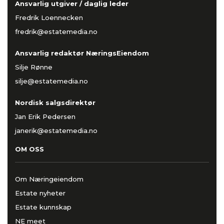
Ansvarlig utgiver / daglig leder
Fredrik Loennecken
fredrik@estatemedia.no
Ansvarlig redaktør NæringsEiendom
Silje Rønne
silje@estatemedia.no
Nordisk salgsdirektør
Jan Erik Pedersen
janerik@estatemedia.no
OM OSS
Om Næringeiendom
Estate nyheter
Estate kunnskap
NE meet