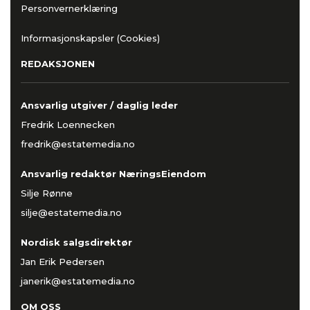
Personvernerklæring
Informasjonskapsler (Cookies)
REDAKSJONEN
Ansvarlig utgiver / daglig leder
Fredrik Loennecken
fredrik@estatemedia.no
Ansvarlig redaktør NæringsEiendom
Silje Rønne
silje@estatemedia.no
Nordisk salgsdirektør
Jan Erik Pedersen
janerik@estatemedia.no
OM OSS