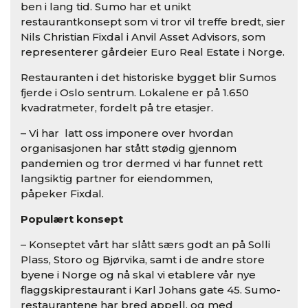
ben i lang tid. Sumo har et unikt
restaurantkonsept som vi tror vil treffe bredt, sier
Nils Christian Fixdal i Anvil Asset Advisors, som
representerer gårdeier Euro Real Estate i Norge.
Restauranten i det historiske bygget blir Sumos
fjerde i Oslo sentrum. Lokalene er på 1.650
kvadratmeter, fordelt på tre etasjer.
– Vi har latt oss imponere over hvordan
organisasjonen har stått stødig gjennom
pandemien og tror dermed vi har funnet rett
langsiktig partner for eiendommen,
påpeker Fixdal.
Populært konsept
– Konseptet vårt har slått særs godt an på Solli
Plass, Storo og Bjørvika, samt i de andre store
byene i Norge og nå skal vi etablere vår nye
flaggskiprestaurant i Karl Johans gate 45. Sumo-
restaurantene har bred appell, og med