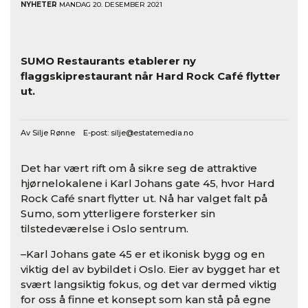
NYHETER
MANDAG 20. DESEMBER 2021
SUMO Restaurants etablerer ny
flaggskiprestaurant når Hard Rock Café flytter
ut.
Av Silje Rønne E-post:
silje@estatemedia.no
Det har vært rift om å sikre seg de attraktive
hjørnelokalene i Karl Johans gate 45, hvor Hard
Rock Café snart flytter ut. Nå har valget falt på
Sumo, som ytterligere forsterker sin
tilstedeværelse i Oslo sentrum.
–Karl Johans gate 45 er et ikonisk bygg og en
viktig del av bybildet i Oslo. Eier av bygget har et
svært langsiktig fokus, og det var dermed viktig
for oss å finne et konsept som kan stå på egne