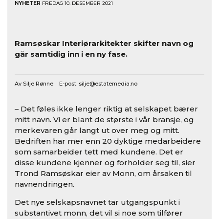
NYHETER
FREDAG 10. DESEMBER 2021
Ramsøskar Interiørarkitekter skifter navn og
går samtidig inn i en ny fase.
Av Silje Rønne E-post:
silje@estatemedia.no
– Det føles ikke lenger riktig at selskapet bærer
mitt navn. Vi er blant de største i vår bransje, og
merkevaren går langt ut over meg og mitt.
Bedriften har mer enn 20 dyktige medarbeidere
som samarbeider tett med kundene. Det er
disse kundene kjenner og forholder seg til, sier
Trond Ramsøskar eier av Monn, om årsaken til
navnendringen.
Det nye selskapsnavnet tar utgangspunkt i
substantivet monn, det vil si noe som tilfører