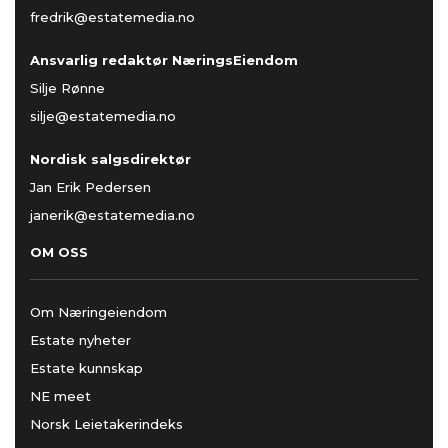
fredrik@estatemedia.no
Ansvarlig redaktør NæringsEiendom
Silje Rønne
silje@estatemedia.no
Nordisk salgsdirektør
Jan Erik Pedersen
janerik@estatemedia.no
OM OSS
Om Næringeiendom
Estate nyheter
Estate kunnskap
NE meet
Norsk Leietakerindeks