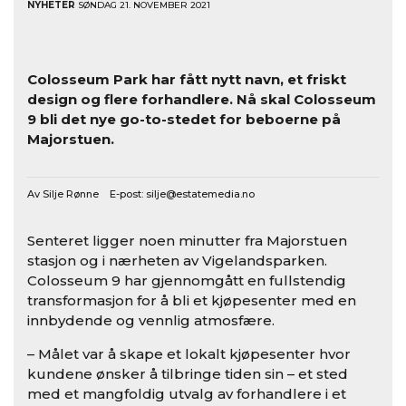
NYHETER
SØNDAG 21. NOVEMBER 2021
Colosseum Park har fått nytt navn, et friskt
design og flere forhandlere. Nå skal Colosseum
9 bli det nye go-to-stedet for beboerne på
Majorstuen.
Av Silje Rønne E-post:
silje@estatemedia.no
Senteret ligger noen minutter fra Majorstuen
stasjon og i nærheten av Vigelandsparken.
Colosseum 9 har gjennomgått en fullstendig
transformasjon for å bli et kjøpesenter med en
innbydende og vennlig atmosfære.
– Målet var å skape et lokalt kjøpesenter hvor
kundene ønsker å tilbringe tiden sin – et sted
med et mangfoldig utvalg av forhandlere i et