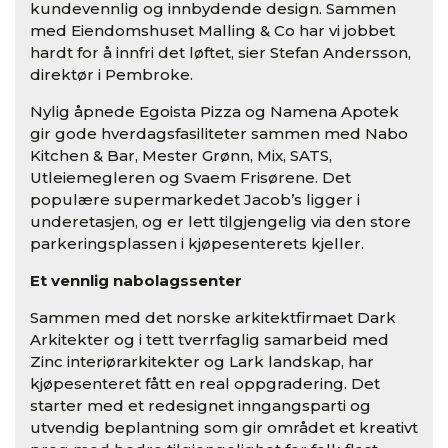
kundevennlig og innbydende design. Sammen
med Eiendomshuset Malling & Co har vi jobbet
hardt for å innfri det løftet, sier Stefan Andersson,
direktør i Pembroke.
Nylig åpnede Egoista Pizza og Namena Apotek
gir gode hverdagsfasiliteter sammen med Nabo
Kitchen & Bar, Mester Grønn, Mix, SATS,
Utleiemegleren og Svaem Frisørene. Det
populære supermarkedet Jacob’s ligger i
underetasjen, og er lett tilgjengelig via den store
parkeringsplassen i kjøpesenterets kjeller.
Et vennlig nabolagssenter
Sammen med det norske arkitektfirmaet Dark
Arkitekter og i tett tverrfaglig samarbeid med
Zinc interiørarkitekter og Lark landskap, har
kjøpesenteret fått en real oppgradering. Det
starter med et redesignet inngangsparti og
utvendig beplantning som gir området et kreativt