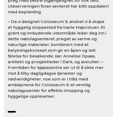
preg med bedre tilgjengelighet for folk flest.
Uteserveringen foran senteret har blitt oppdatert
med beplanting.
– Da vi designet Colosseum 9, ønsket vi å skape
et hyggelig stoppested fra travle Majorstuen. Et
grønt og innbydende uteområde leder deg inn i
dette nabolagsenteret, preget av varme og
naturlige materialer, kombinert med et
belysningskonsept som gir en åpen og lett
følelse for besøkende, sier Annelise Opaas,
arkitekt og prosjektleder i Dark, og avslutter: –
Fremtiden for kjøpesentre ser ut til å sikte mer
mot å tilby dagligdagse tjenester og
nødvendigheter, noe som er i tråd med
ambisjonene for Colosseum 9; et vennlig
nabolagssenter for effektiv shopping og
hyggelige opplevelser.