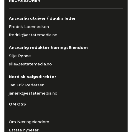
REDAKSJONEN
Ansvarlig utgiver / daglig leder
Fredrik Loennecken
fredrik@estatemedia.no
Ansvarlig redaktør NæringsEiendom
Silje Rønne
silje@estatemedia.no
Nordisk salgsdirektør
Jan Erik Pedersen
janerik@estatemedia.no
OM OSS
Om Næringeiendom
Estate nyheter