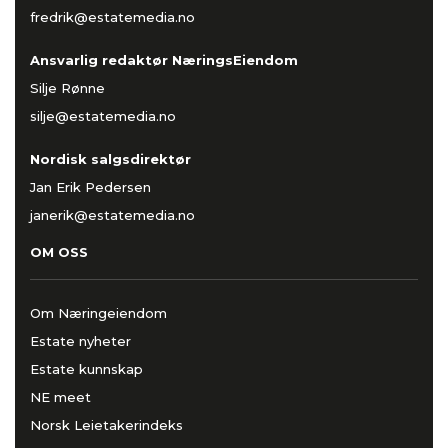
fredrik@estatemedia.no
Ansvarlig redaktør NæringsEiendom
Silje Rønne
silje@estatemedia.no
Nordisk salgsdirektør
Jan Erik Pedersen
janerik@estatemedia.no
OM OSS
Om Næringeiendom
Estate nyheter
Estate kunnskap
NE meet
Norsk Leietakerindeks