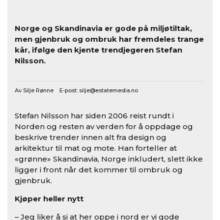
Norge og Skandinavia er gode på miljøtiltak,
men gjenbruk og ombruk har fremdeles trange
kår, ifølge den kjente trendjegeren Stefan
Nilsson.
Av Silje Rønne E-post:
silje@estatemedia.no
Stefan Nilsson har siden 2006 reist rundt i
Norden og resten av verden for å oppdage og
beskrive trender innen alt fra design og
arkitektur til mat og mote. Han forteller at
«grønne» Skandinavia, Norge inkludert, slett ikke
ligger i front når det kommer til ombruk og
gjenbruk.
Kjøper heller nytt
– Jeg liker å si at her oppe i nord er vi gode