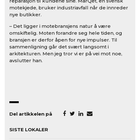
reparasjon til kundene sine. MarQet, en svensk
motekjede, bruker industriavfall når de innreder
nye butikker.
– Det ligger i motebransjens natur å være
omskiftelig. Moten forandre seg hele tiden, og
bransjen er derfor åpen for nye impulser. Til
sammenligning går det svært langsomt i
arkitekturen. Men jeg tror vi er på vei mot noe,
avslutter han.
Del artikkelen på
SISTE LOKALER