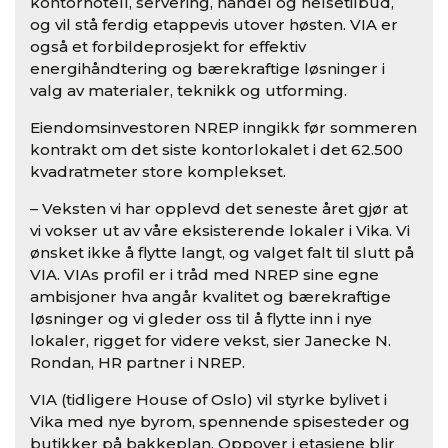
kontorhotell, servering, handel og helsetilbud,
og vil stå ferdig etappevis utover høsten. VIA er
også et forbildeprosjekt for effektiv
energihåndtering og bærekraftige løsninger i
valg av materialer, teknikk og utforming.
Eiendomsinvestoren NREP inngikk før sommeren
kontrakt om det siste kontorlokalet i det 62.500
kvadratmeter store komplekset.
– Veksten vi har opplevd det seneste året gjør at
vi vokser ut av våre eksisterende lokaler i Vika. Vi
ønsket ikke å flytte langt, og valget falt til slutt på
VIA. VIAs profil er i tråd med NREP sine egne
ambisjoner hva angår kvalitet og bærekraftige
løsninger og vi gleder oss til å flytte inn i nye
lokaler, rigget for videre vekst, sier Janecke N.
Rondan, HR partner i NREP.
VIA (tidligere House of Oslo) vil styrke bylivet i
Vika med nye byrom, spennende spisesteder og
butikker på bakkeplan. Oppover i etasjene blir