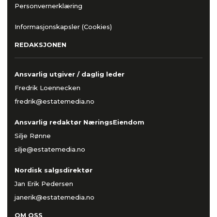
Personvernerklæring
Informasjonskapsler (Cookies)
REDAKSJONEN
Ansvarlig utgiver / daglig leder
Fredrik Loennecken
fredrik@estatemedia.no
Ansvarlig redaktør NæringsEiendom
Silje Rønne
silje@estatemedia.no
Nordisk salgsdirektør
Jan Erik Pedersen
janerik@estatemedia.no
OM OSS