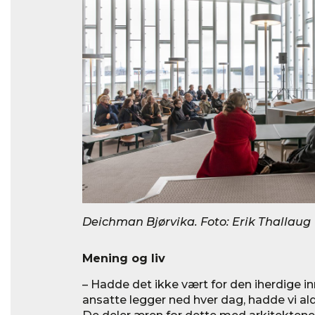
Deichman Bjørvika. Foto: Erik Thallaug
Mening og liv
– Hadde det ikke vært for den iherdige
ansatte legger ned hver dag, hadde vi ald
De deler æren for dette med arkitekte