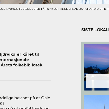
STE NYBYGDE FOLKEBIBLIOTEK, I ÅR GIKK DEN TIL DEICHMAN BJØRVIKA. FOTO: ERIK 
SISTE LOKAL
ørvika er kåret til
internasjonale
 Årets folkebibliotek
ndelige beviset på at Oslo
k i
onen på et omfattende og