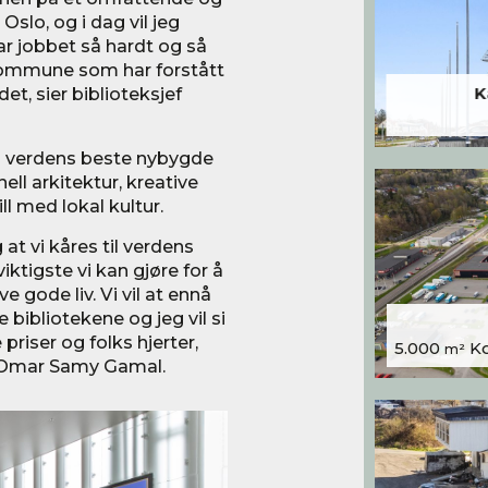
Oslo, og i dag vil jeg
ar jobbet så hardt og så
o kommune som har forstått
et, sier biblioteksjef
K
til verdens beste nybygde
nell arkitektur, kreative
ll med lokal kultur.
 at vi kåres til verdens
iktigste vi kan gjøre for å
ve gode liv. Vi vil at ennå
 bibliotekene og jeg vil si
priser og folks hjerter,
5.000
Kon
m²
et, Omar Samy Gamal.