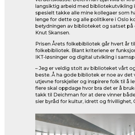
langsiktig arbeid med bibliotekutvikling i 
spesielt takke alle mine kollegaer som h
lenge for dette og alle politikere i Osl
betydningen av biblioteket og satset på d
Knut Skansen.
Prisen Årets folkebibliotek går hvert år 
folkebibliotek. Blant kriteriene er funksjo
IKT-løsninger og digital utvikling i samspi
– Jeg er veldig stolt av biblioteket vårt og
beste. Å ha gode bibliotek er noe av det v
utjevne forskjeller og inspirere folk til å le
flere skal oppdage hvor bra det er å bruke
takk til Deichman for at dere vinner både 
sier byråd for kultur, idrett og frivilligh