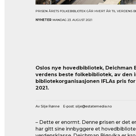
PRISEN ÅRETS FOLKEBIBLIOTEK GÅR HVERT ÅR TIL VERDENS BE
NYHETER
MANDAG 23. AUGUST 2021
Oslos nye hovedbibliotek, Deichman Bj
verdens beste folkebibliotek, av den 
bibliotekorganisasjonen IFLAs pris for
2021.
Av Silje Rønne E-post:
silje@estatemedia.no
– Dette er enormt. Denne prisen er det e
har gitt sine innbyggere et hovedbibliote
verdensklasse. Deichman Bjørvika er kr