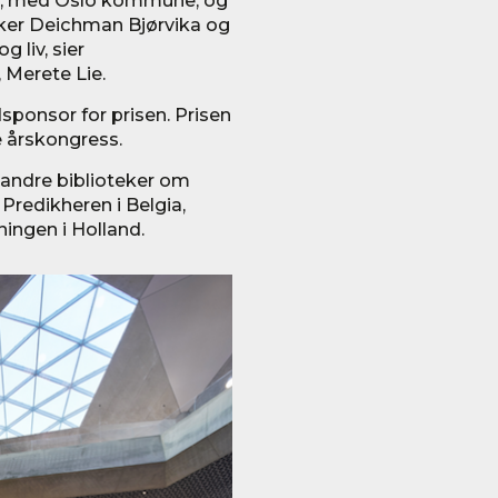
ker Deichman Bjørvika og
 liv, sier
 Merete Lie.
ponsor for prisen. Prisen
e årskongress.
 andre biblioteker om
t Predikheren i Belgia,
ingen i Holland.