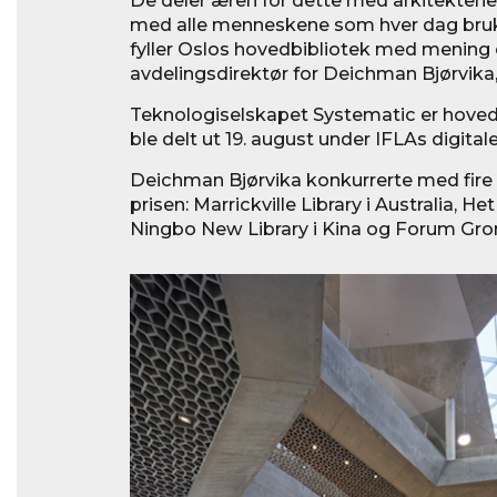
med alle menneskene som hver dag bru
fyller Oslos hovedbibliotek med mening og
avdelingsdirektør for Deichman Bjørvika,
Teknologiselskapet Systematic er hoveds
ble delt ut 19. august under IFLAs digital
Deichman Bjørvika konkurrerte med fire
prisen: Marrickville Library i Australia, He
Ningbo New Library i Kina og Forum Gron