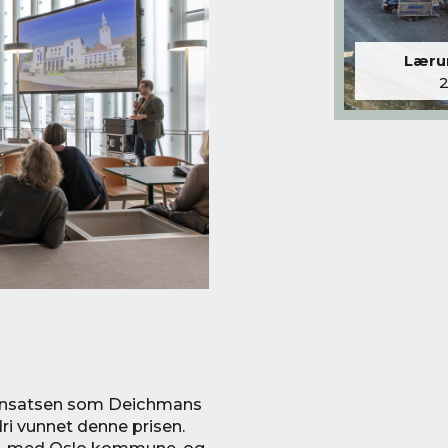
Lærum
 innsatsen som Deichmans
ri vunnet denne prisen.
ne, med Oslo kommune, og