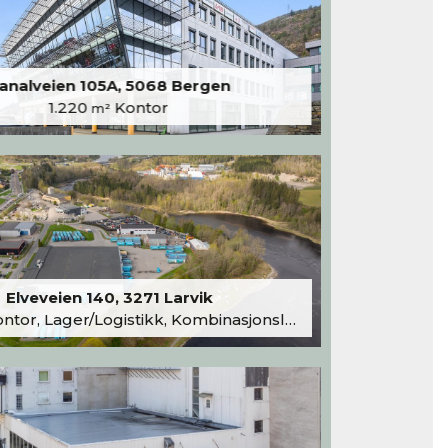
analveien 105A, 5068 Bergen
1.220
Kontor
m²
Elveveien 140, 3271 Larvik
tor, Lager/Logistikk, Kombinasjonslokaler