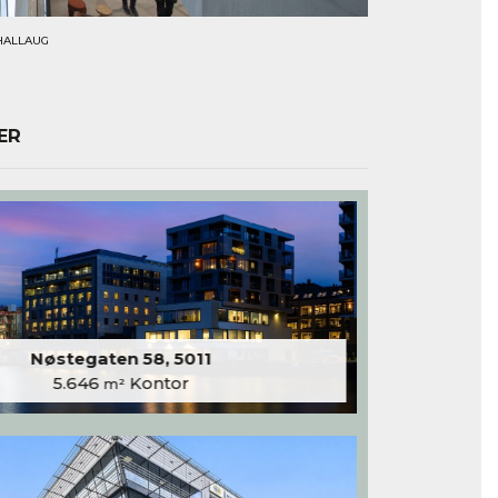
THALLAUG
ER
Nøstegaten 58, 5011
5.646
Kontor
m²