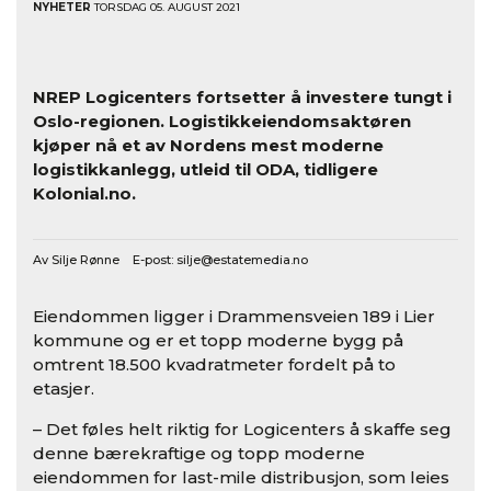
NYHETER
TORSDAG 05. AUGUST 2021
NREP Logicenters fortsetter å investere tungt i
Oslo-regionen. Logistikkeiendomsaktøren
kjøper nå et av Nordens mest moderne
logistikkanlegg, utleid til ODA, tidligere
Kolonial.no.
Av Silje Rønne E-post:
silje@estatemedia.no
Eiendommen ligger i Drammensveien 189 i Lier
kommune og er et topp moderne bygg på
omtrent 18.500 kvadratmeter fordelt på to
etasjer.
– Det føles helt riktig for Logicenters å skaffe seg
denne bærekraftige og topp moderne
eiendommen for last-mile distribusjon, som leies