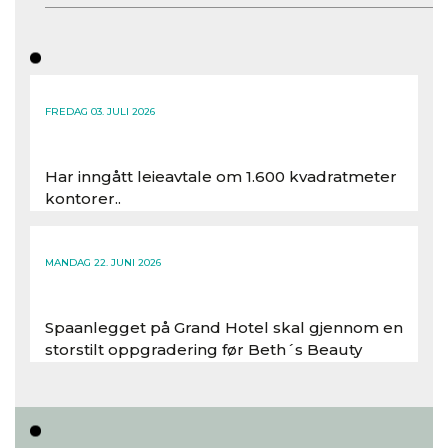
FREDAG 03. JULI 2026
Har inngått leieavtale om 1.600 kvadratmeter
kontorer..
Les hele artikkelen
MANDAG 22. JUNI 2026
Spaanlegget på Grand Hotel skal gjennom en
storstilt oppgradering før Beth´s Beauty
inntar 450 kvadratmeter i desember 2026..
Les hele artikkelen