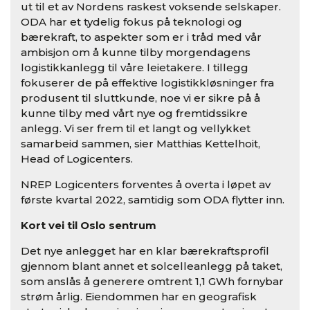
ut til et av Nordens raskest voksende selskaper.
ODA har et tydelig fokus på teknologi og
bærekraft, to aspekter som er i tråd med vår
ambisjon om å kunne tilby morgendagens
logistikkanlegg til våre leietakere. I tillegg
fokuserer de på effektive logistikkløsninger fra
produsent til sluttkunde, noe vi er sikre på å
kunne tilby med vårt nye og fremtidssikre
anlegg. Vi ser frem til et langt og vellykket
samarbeid sammen, sier Matthias Kettelhoit,
Head of Logicenters.
NREP Logicenters forventes å overta i løpet av
første kvartal 2022, samtidig som ODA flytter inn.
Kort vei til Oslo sentrum
Det nye anlegget har en klar bærekraftsprofil
gjennom blant annet et solcelleanlegg på taket,
som anslås å generere omtrent 1,1 GWh fornybar
strøm årlig. Eiendommen har en geografisk