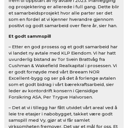
frem til oppstart av ny avtale i 2023. Planlegging
og prosjektering er allerede i full gang. Dette blir
et samarbeidsprosjekt hvor alle parter ser det
som en fordel at vi kjenner hverandre gjennom
positivt og godt samarbeid over flere år, sier han.
Et godt sammspill
– Etter en god prosess og et godt samarbeid har
vi landet ny avtale med KLP Eiendom. Vi har hatt
uvurderlig bistand av Tor Svein Brattvåg fra
Cushman & Wakefield Realkapital i prosessen. Vi
er godt fornøyde med vårt Breeam NOR
Excellent-bygg og ser på det å forlenge avtalen
som et godt bidrag i vårt bærekraftsarbeid, sier
leder av kontordrift konsern i Gjensidige
Forsikring ASA, Per Trygve Halvorsen.
– Det at vi i tillegg har fått utvidet vårt areal ved å
leie tre etasjer i nabobygget, takket være godt
samspill med Vy, gjør at vi får samlet
virksomheten fremover. Det var et mål for oss. Et