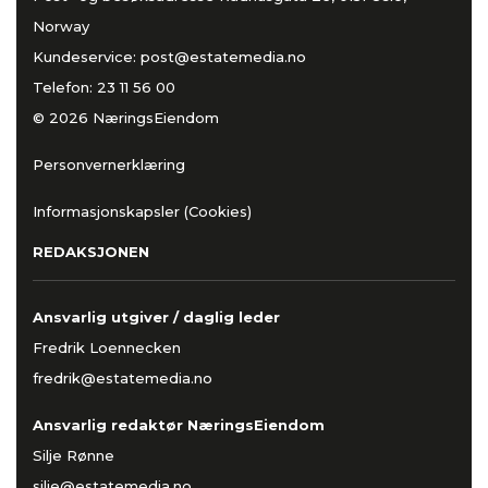
Norway
Kundeservice:
post@estatemedia.no
Telefon:
23 11 56 00
© 2026 NæringsEiendom
Personvernerklæring
Informasjonskapsler (Cookies)
REDAKSJONEN
Ansvarlig utgiver / daglig leder
Fredrik Loennecken
fredrik@estatemedia.no
Ansvarlig redaktør NæringsEiendom
Silje Rønne
silje@estatemedia.no