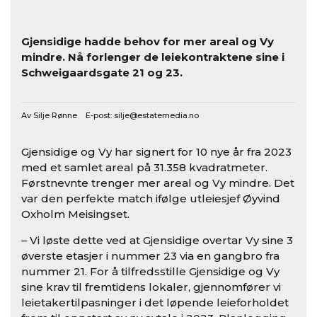
Gjensidige hadde behov for mer areal og Vy
mindre. Nå forlenger de leiekontraktene sine i
Schweigaardsgate 21 og 23.
Av Silje Rønne E-post:
silje@estatemedia.no
Gjensidige og Vy har signert for 10 nye år fra 2023
med et samlet areal på 31.358 kvadratmeter.
Førstnevnte trenger mer areal og Vy mindre. Det
var den perfekte match ifølge utleiesjef Øyvind
Oxholm Meisingset.
– Vi løste dette ved at Gjensidige overtar Vy sine 3
øverste etasjer i nummer 23 via en gangbro fra
nummer 21. For å tilfredsstille Gjensidige og Vy
sine krav til fremtidens lokaler, gjennomfører vi
leietakertilpasninger i det løpende leieforholdet