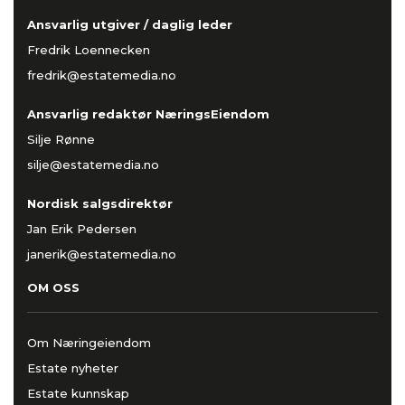
Ansvarlig utgiver / daglig leder
Fredrik Loennecken
fredrik@estatemedia.no
Ansvarlig redaktør NæringsEiendom
Silje Rønne
silje@estatemedia.no
Nordisk salgsdirektør
Jan Erik Pedersen
janerik@estatemedia.no
OM OSS
Om Næringeiendom
Estate nyheter
Estate kunnskap