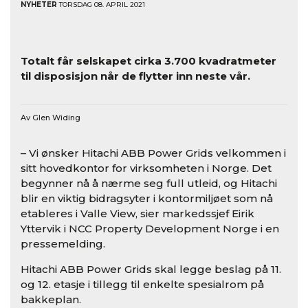
NYHETER
TORSDAG 08. APRIL 2021
Totalt får selskapet cirka 3.700 kvadratmeter
til disposisjon når de flytter inn neste vår.
Av Glen Widing
– Vi ønsker Hitachi ABB Power Grids velkommen i
sitt hovedkontor for virksomheten i Norge. Det
begynner nå å nærme seg full utleid, og Hitachi
blir en viktig bidragsyter i kontormiljøet som nå
etableres i Valle View, sier markedssjef Eirik
Yttervik i NCC Property Development Norge i en
pressemelding.
Hitachi ABB Power Grids skal legge beslag på 11.
og 12. etasje i tillegg til enkelte spesialrom på
bakkeplan.