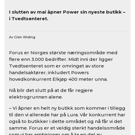
I slutten av mai åpner Power sin nyeste butikk –
i Tvedtsenteret.
Av Glen Widing
Forus er Norges største næringsområde med
flere enn 3.000 bedrifter. Midt inni der ligger
Tvedtsenteret som er omringet av store
handelsaktører, inkludert Powers
hovedkonkurrent Elkjøp 400 meter unna.
Nå blir det slutt på at de får regjere
elektrogrunnen alene.
– Vi åpner en helt ny butikk som kommer i tillegg
til den vi allerede har på Lura. Vår konkurrent har
også to butikker i dette området og nå får vi det
samme. Forus er et veldig sterkt handelsområde
som vi har ambisjoner om å ta en del av,