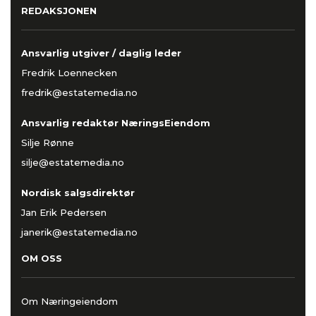
REDAKSJONEN
Ansvarlig utgiver / daglig leder
Fredrik Loennecken
fredrik@estatemedia.no
Ansvarlig redaktør NæringsEiendom
Silje Rønne
silje@estatemedia.no
Nordisk salgsdirektør
Jan Erik Pedersen
janerik@estatemedia.no
OM OSS
Om Næringeiendom