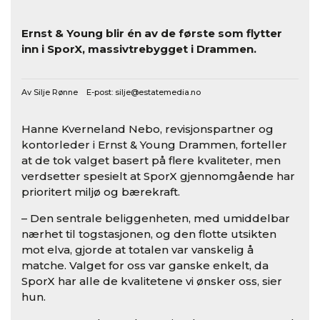
Ernst & Young blir én av de første som flytter
inn i SporX, massivtrebygget i Drammen.
Av Silje Rønne E-post:
silje@estatemedia.no
Hanne Kverneland Nebo, revisjonspartner og
kontorleder i Ernst & Young Drammen, forteller
at de tok valget basert på flere kvaliteter, men
verdsetter spesielt at SporX gjennomgående har
prioritert miljø og bærekraft.
– Den sentrale beliggenheten, med umiddelbar
nærhet til togstasjonen, og den flotte utsikten
mot elva, gjorde at totalen var vanskelig å
matche. Valget for oss var ganske enkelt, da
SporX har alle de kvalitetene vi ønsker oss, sier
hun.