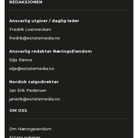
REDAKSJONEN
Ansvarlig utgiver / daglig leder
Fredrik Loennecken
fredrik@estatemedia.no
Ansvarlig redaktør NæringsEiendom
Silje Rønne
silje@estatemedia.no
Nordisk salgsdirektør
Jan Erik Pedersen
janerik@estatemedia.no
OM OSS
Om Næringeiendom
Estate nyheter