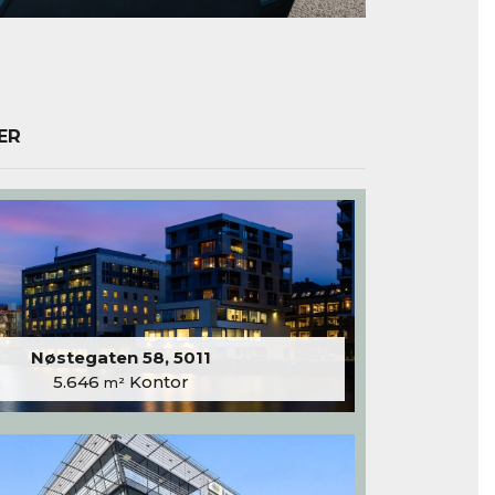
ER
Nøstegaten 58, 5011
5.646
Kontor
m²