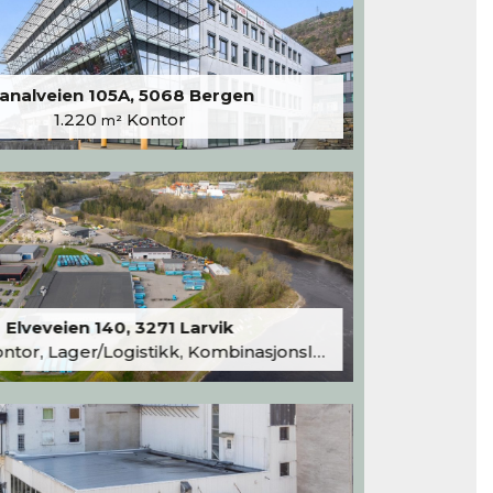
analveien 105A, 5068 Bergen
1.220
Kontor
m²
Elveveien 140, 3271 Larvik
tor, Lager/Logistikk, Kombinasjonslokaler