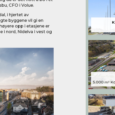
bu, CFO i Volue.
, i hjertet av
gte byggene vil gi en
K
øyere opp i etasjene er
 i nord, Nidelva i vest og
5.000
Kon
m²