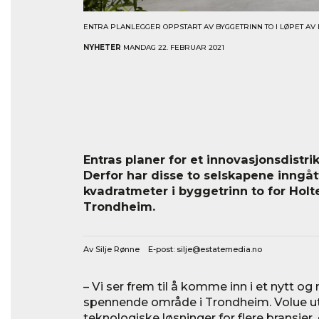
ENTRA PLANLEGGER OPPSTART AV BYGGETRINN TO I LØPET AV 
NYHETER
MANDAG 22. FEBRUAR 2021
Entras planer for et innovasjonsdistri
Derfor har disse to selskapene inngåt
kvadratmeter i byggetrinn to for Holt
Trondheim.
Av Silje Rønne E-post:
silje@estatemedia.no
– Vi ser frem til å komme inn i et nytt o
spennende område i Trondheim. Volue ut
teknologiske løsninger for flere bransjer, 