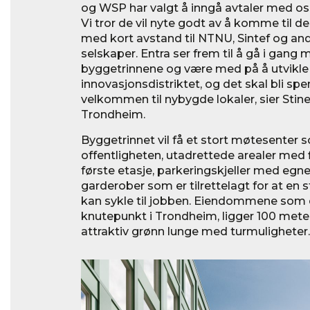
og WSP har valgt å inngå avtaler med os
Vi tror de vil nyte godt av å komme til 
med kort avstand til NTNU, Sintef og an
selskaper. Entra ser frem til å gå i gang
byggetrinnene og være med på å utvikle
innovasjonsdistriktet, og det skal bli s
velkommen til nybygde lokaler, sier Stine
Trondheim.
Byggetrinnet vil få et stort møtesenter so
offentligheten, utadrettede arealer med f
første etasje, parkeringskjeller med egn
garderober som er tilrettelagt for at en 
kan sykle til jobben. Eiendommene som e
knutepunkt i Trondheim, ligger 100 meter
attraktiv grønn lunge med turmuligheter.