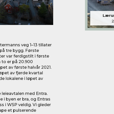
Lærum
ermanns veg 1–13 tillater
på tre bygg. Første
 var ferdigstilt i første
n to er på 20.900
pet av første halvår 2021.
løpet av fjerde kvartal
e lokalene i løpet av
e leieavtalen med Entra.
i byen er bra, og Entras
oss i WSP veldig. Vi gleder
skape et pulserende