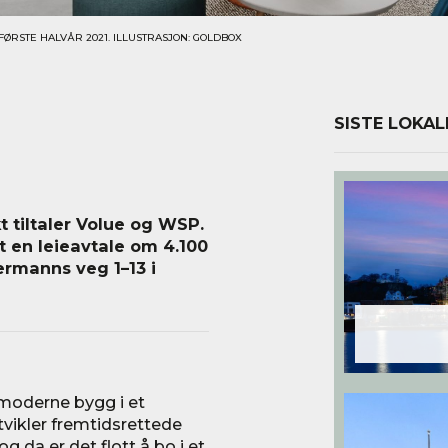
FØRSTE HALVÅR 2021. ILLUSTRASJON: GOLDBOX
SISTE LOKAL
kt tiltaler Volue og WSP.
t en leieavtale om 4.100
ermanns veg 1–13 i
g moderne bygg i et
vikler fremtidsrettede
og da er det flott å bo i et