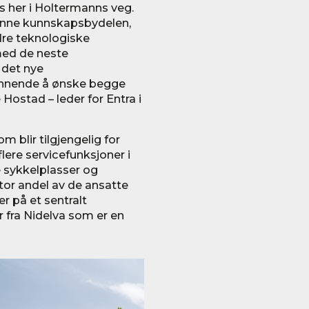
s her i Holtermanns veg.
denne kunnskapsbydelen,
dre teknologiske
 med de neste
 det nye
pennende å ønske begge
 Hostad – leder for Entra i
m blir tilgjengelig for
lere servicefunksjoner i
e sykkelplasser og
stor andel av de ansatte
r på et sentralt
 fra Nidelva som er en