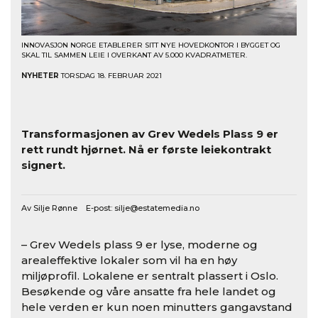
INNOVASJON NORGE ETABLERER SITT NYE HOVEDKONTOR I BYGGET OG
SKAL TIL SAMMEN LEIE I OVERKANT AV 5.000 KVADRATMETER.
NYHETER
TORSDAG 18. FEBRUAR 2021
Transformasjonen av Grev Wedels Plass 9 er
rett rundt hjørnet. Nå er første leiekontrakt
signert.
Av Silje Rønne E-post:
silje@estatemedia.no
– Grev Wedels plass 9 er lyse, moderne og
arealeffektive lokaler som vil ha en høy
miljøprofil. Lokalene er sentralt plassert i Oslo.
Besøkende og våre ansatte fra hele landet og
hele verden er kun noen minutters gangavstand