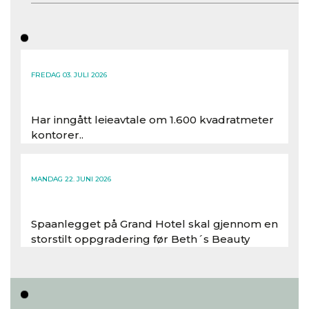
FREDAG 03. JULI 2026
Har inngått leieavtale om 1.600 kvadratmeter
kontorer..
Les hele artikkelen
MANDAG 22. JUNI 2026
Spaanlegget på Grand Hotel skal gjennom en
storstilt oppgradering før Beth´s Beauty
inntar 450 kvadratmeter i desember 2026..
Les hele artikkelen