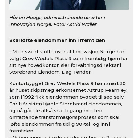
Håkon Haugli, administrerende direktør i
Innovasjon Norge. Foto: Astrid Waller
Skal løfte eiendommen inn i fremtiden
– Vi er svært stolte over at Innovasjon Norge har
valgt Grev Wedels Plass 9 som fremtidig hjem for
sitt nye hovedkontor, sier forvaltningsdirektør i
Storebrand Eiendom, Dag Tønder.
Kontorbygget Grev Wedels Plass 9 har i snart 30
år huset skipsmeglerkonsernet Astrup Fearnley,
som i 1992 fikk eiendommen bygget til seg selv.
For ti år siden kjøpte Storebrand eiendommen,
og nå går de altså snart i gang med en
omfattende transformasjonsprosess som skal
løfte eiendommen fra tidlig 90-tall og inn i
fremtiden.
– Vi begynner arbeidene i desember og 2. januar