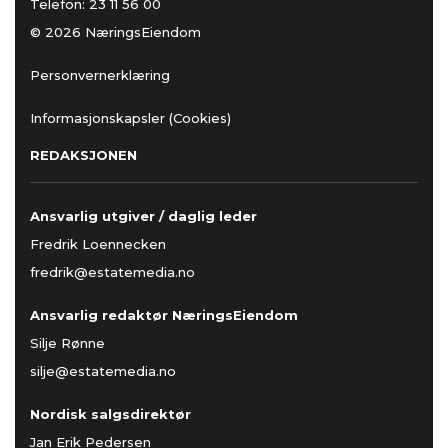
Telefon:
23 11 56 00
© 2026 NæringsEiendom
Personvernerklæring
Informasjonskapsler (Cookies)
REDAKSJONEN
Ansvarlig utgiver / daglig leder
Fredrik Loennecken
fredrik@estatemedia.no
Ansvarlig redaktør NæringsEiendom
Silje Rønne
silje@estatemedia.no
Nordisk salgsdirektør
Jan Erik Pedersen