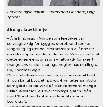
Forvaltningsdirektør i Storebrand Eiendom, Dag
Tønder.
Strenge krav til miljø
– Å få Innovasjon Norge som leietaker var
selvsagt viktig for bygget. Storebrand tenker
langsiktig og denne leiekontrakten vil åpne for
en rekke spennende muligheter. Vi tror derfor at
dette er en eiendom som vil attraktiv for svært
mange andre, sier næringsmegler hos Malling &
Co, Thomas Bagn.
Den omfattende renoveringsprosessen vil ta et
år og skal gi bygget nybygg-kvaliteter, samtidig
som gårdeier tar vare på eiendommens mange
unike kvaliteter. Alt skal selvsagt gjøres i tråd
med Storebrands strenge krav til miljø og
bærekraft.
– Dette er et bygg som har en del kvaliteter som