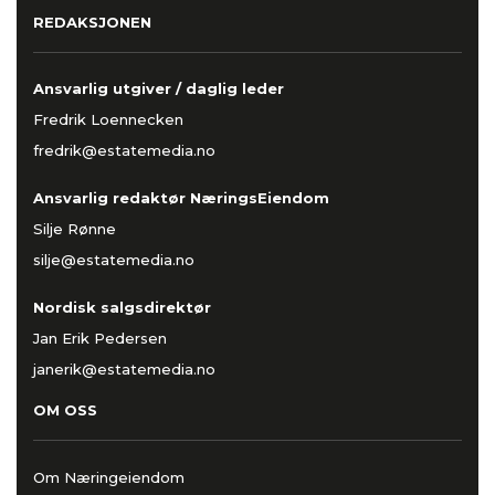
REDAKSJONEN
Ansvarlig utgiver / daglig leder
Fredrik Loennecken
fredrik@estatemedia.no
Ansvarlig redaktør NæringsEiendom
Silje Rønne
silje@estatemedia.no
Nordisk salgsdirektør
Jan Erik Pedersen
janerik@estatemedia.no
OM OSS
Om Næringeiendom