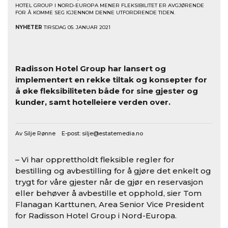
HOTEL GROUP I NORD-EUROPA MENER FLEKSIBILITET ER AVGJØRENDE
FOR Å KOMME SEG IGJENNOM DENNE UTFORDRENDE TIDEN.
NYHETER
TIRSDAG 05. JANUAR 2021
Radisson Hotel Group har lansert og
implementert en rekke tiltak og konsepter for
å øke fleksibiliteten både for sine gjester og
kunder, samt hotelleiere verden over.
Av Silje Rønne E-post:
silje@estatemedia.no
– Vi har opprettholdt fleksible regler for
bestilling og avbestilling for å gjøre det enkelt og
trygt for våre gjester når de gjør en reservasjon
eller behøver å avbestille et opphold, sier Tom
Flanagan Karttunen, Area Senior Vice President
for Radisson Hotel Group i Nord-Europa.