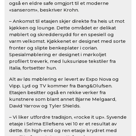
også en eldre safe omgjort til et moderne
«sanserom», beskriver Krohn.
– Ankomst til etasjen skjer direkte fra heis ut mot
kjøkken og lounge. Dette området er delikat
møblert og skreddersydd for en spesiell og
varm velkomst. Kjøkkenet er designet med sorte
fronter og slipte benkeplater i corian.
Spesialmøblering er designet i mørkoljet
profilert treverk, med luksuriøse tekstiler fra
Italia, fortsetter hun.
Alt av løs møblering er levert av Expo Nova og
Vipp. Lyd og TV kommer fra Bang&Olufsen.
Etasjen besitter også en rekke verker fra
kunstnere som blant annet Bjarne Melgaard,
David Yarrow og Tyler Shields.
– Vi liker utfordre tradisjon, «rocke it up». Syvende
etasje i Selma Ellefsens vei 10 er et resultat av
dette. En high-end og ren etasje krydret med