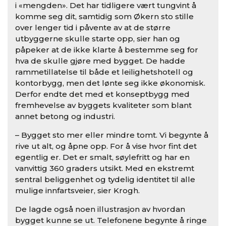
i «mengden». Det har tidligere vært tungvint å
komme seg dit, samtidig som Økern sto stille
over lenger tid i påvente av at de større
utbyggerne skulle starte opp, sier han og
påpeker at de ikke klarte å bestemme seg for
hva de skulle gjøre med bygget. De hadde
rammetillatelse til både et leilighetshotell og
kontorbygg, men det lønte seg ikke økonomisk.
Derfor endte det med et konseptbygg med
fremhevelse av byggets kvaliteter som blant
annet betong og industri.
– Bygget sto mer eller mindre tomt. Vi begynte å
rive ut alt, og åpne opp. For å vise hvor fint det
egentlig er. Det er smalt, søylefritt og har en
vanvittig 360 graders utsikt. Med en ekstremt
sentral beliggenhet og tydelig identitet til alle
mulige innfartsveier, sier Krogh.
De lagde også noen illustrasjon av hvordan
bygget kunne se ut. Telefonene begynte å ringe