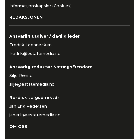
Informasjonskapsler (Cookies)
REDAKSJONEN
Ansvarlig utgiver / daglig leder
Fredrik Loennecken
fredrik@estatemedia.no
Ansvarlig redaktør NæringsEiendom
Silje Rønne
silje@estatemedia.no
Nordisk salgsdirektør
Jan Erik Pedersen
janerik@estatemedia.no
OM OSS