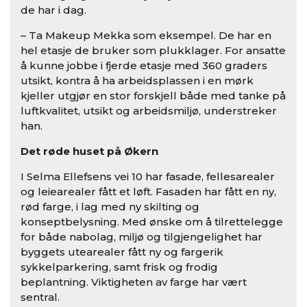
de har i dag.
– Ta Makeup Mekka som eksempel. De har en
hel etasje de bruker som plukklager. For ansatte
å kunne jobbe i fjerde etasje med 360 graders
utsikt, kontra å ha arbeidsplassen i en mørk
kjeller utgjør en stor forskjell både med tanke på
luftkvalitet, utsikt og arbeidsmiljø, understreker
han.
Det røde huset på Økern
I Selma Ellefsens vei 10 har fasade, fellesarealer
og leiearealer fått et løft. Fasaden har fått en ny,
rød farge, i lag med ny skilting og
konseptbelysning. Med ønske om å tilrettelegge
for både nabolag, miljø og tilgjengelighet har
byggets utearealer fått ny og fargerik
sykkelparkering, samt frisk og frodig
beplantning. Viktigheten av farge har vært
sentral.