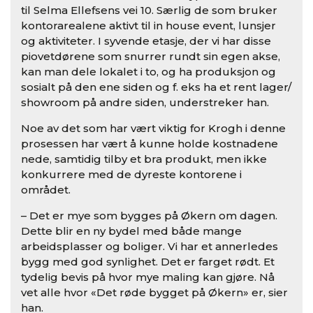
til Selma Ellefsens vei 10. Særlig de som bruker
kontorarealene aktivt til in house event, lunsjer
og aktiviteter. I syvende etasje, der vi har disse
piovetdørene som snurrer rundt sin egen akse,
kan man dele lokalet i to, og ha produksjon og
sosialt på den ene siden og f. eks ha et rent lager/
showroom på andre siden, understreker han.
Noe av det som har vært viktig for Krogh i denne
prosessen har vært å kunne holde kostnadene
nede, samtidig tilby et bra produkt, men ikke
konkurrere med de dyreste kontorene i
området.
– Det er mye som bygges på Økern om dagen.
Dette blir en ny bydel med både mange
arbeidsplasser og boliger. Vi har et annerledes
bygg med god synlighet. Det er farget rødt. Et
tydelig bevis på hvor mye maling kan gjøre. Nå
vet alle hvor «Det røde bygget på Økern» er, sier
han.