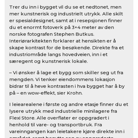
Trer du inn i bygget vil du se et nedtonet, men
mer kunstnerisk og industrielt utrykk. Alle skilt
er spesialdesignet, samt at i resepsjonen finner
du et enormt fotoverk på 3×4 meter av den
norske fotografen Stephen Butkus.
Interiørarkitekten forklarer at hensikten er å
skape kontrast for de besøkende. Direkte fra et
industriområde langs hovedveien, inn i et
særegent og kunstnerisk lokale.
– Vi ønsker å lage et bygg som skiller seg ut fra
mengden. Vi tenker eiendommens lokasjon
bidrar til å heve kontrasten i hva bygget har å by
på – en wow-effekt, sier Krohn.
I leiearealene i første og andre etasje finner du et
lysere utrykk med industrielle minilagere fra
Flexi Store. Alle overflater er oppgradert i
henhold til vare- og transportbruk. Fra
vareinngangen kan leietakere kjøre direkte inn i