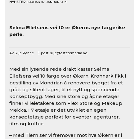
NYHETER
LØRDAG 02. JANUAR 2021
Selma Ellefsens vei 10 er Økerns nye fargerike
perle.
Av Silje Rønne E-post:
silje@estatemedia.no
Med sin lysende røde drakt kaster Selma
Ellefsens vei 10 farge over Økern. Krohnark fikk i
bestilling av Mondrian å renovere bygget fra et
grått og slitent lager, til et nytt og spennende
konseptbygg. Med sine store og åpne etasjer
finner vi leietakere som Flexi Store og Makeup
Mekka. I 7 etasje er det utviklet en egen
konseptetasje perfekt for eventer, agenturer,
film og kultur.
– Med Tiern ser vi fremover mot hva Økern er i