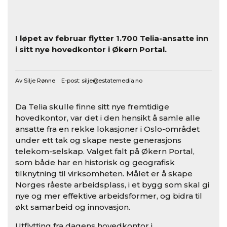
I løpet av februar flytter 1.700 Telia-ansatte inn
i sitt nye hovedkontor i Økern Portal.
Av Silje Rønne E-post:
silje@estatemedia.no
Da Telia skulle finne sitt nye fremtidige
hovedkontor, var det i den hensikt å samle alle
ansatte fra en rekke lokasjoner i Oslo-området
under ett tak og skape neste generasjons
telekom-selskap. Valget falt på Økern Portal,
som både har en historisk og geografisk
tilknytning til virksomheten. Målet er å skape
Norges råeste arbeidsplass, i et bygg som skal gi
nye og mer effektive arbeidsformer, og bidra til
økt samarbeid og innovasjon.
Utflytting fra dagens hovedkontor i