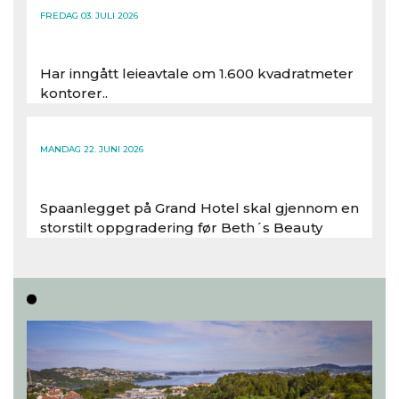
FREDAG 03. JULI 2026
Har inngått leieavtale om 1.600 kvadratmeter
kontorer..
Les hele artikkelen
MANDAG 22. JUNI 2026
Spaanlegget på Grand Hotel skal gjennom en
storstilt oppgradering før Beth´s Beauty
inntar 450 kvadratmeter i desember 2026..
Les hele artikkelen