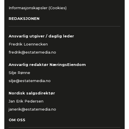
Informasjonskapsler (Cookies)
REDAKSJONEN
Ansvarlig utgiver / daglig leder
Fredrik Loennecken
fredrik@estatemedia.no
Ansvarlig redaktør NæringsEiendom
Silje Rønne
silje@estatemedia.no
Nordisk salgsdirektør
Jan Erik Pedersen
janerik@estatemedia.no
OM OSS