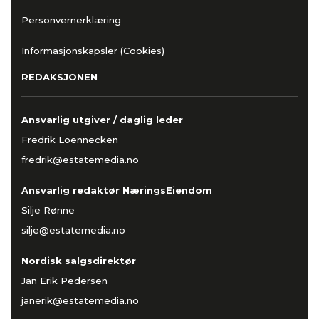
Personvernerklæring
Informasjonskapsler (Cookies)
REDAKSJONEN
Ansvarlig utgiver / daglig leder
Fredrik Loennecken
fredrik@estatemedia.no
Ansvarlig redaktør NæringsEiendom
Silje Rønne
silje@estatemedia.no
Nordisk salgsdirektør
Jan Erik Pedersen
janerik@estatemedia.no