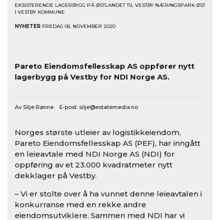
EKSISTERENDE LAGERBYGG PÅ ØSTLANDET TIL VESTBY NÆRINGSPARK ØST
I VESTBY KOMMUNE.
NYHETER
FREDAG 06. NOVEMBER 2020
Pareto Eiendomsfellesskap AS oppfører nytt
lagerbygg på Vestby for NDI Norge AS.
Av Silje Rønne E-post:
silje@estatemedia.no
Norges største utleier av logistikkeiendom,
Pareto Eiendomsfellesskap AS (PEF), har inngått
en leieavtale med NDI Norge AS (NDI) for
oppføring av et 23.000 kvadratmeter nytt
dekklager på Vestby.
– Vi er stolte over å ha vunnet denne leieavtalen i
konkurranse med en rekke andre
eiendomsutviklere. Sammen med NDI har vi