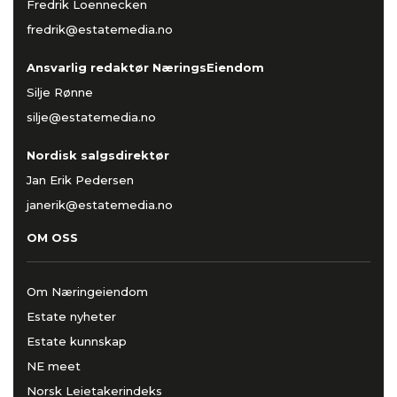
Fredrik Loennecken
fredrik@estatemedia.no
Ansvarlig redaktør NæringsEiendom
Silje Rønne
silje@estatemedia.no
Nordisk salgsdirektør
Jan Erik Pedersen
janerik@estatemedia.no
OM OSS
Om Næringeiendom
Estate nyheter
Estate kunnskap
NE meet
Norsk Leietakerindeks