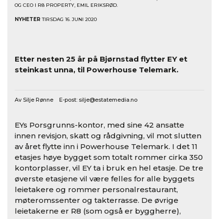
OG CEO I R8 PROPERTY, EMIL ERIKSRØD.
NYHETER
TIRSDAG 16. JUNI 2020
Etter nesten 25 år på Bjørnstad flytter EY et
steinkast unna, til Powerhouse Telemark.
Av Silje Rønne E-post:
silje@estatemedia.no
EYs Porsgrunns-kontor, med sine 42 ansatte
innen revisjon, skatt og rådgivning, vil mot slutten
av året flytte inn i Powerhouse Telemark. I det 11
etasjes høye bygget som totalt rommer cirka 350
kontorplasser, vil EY ta i bruk en hel etasje. De tre
øverste etasjene vil være felles for alle byggets
leietakere og rommer personalrestaurant,
møteromssenter og takterrasse. De øvrige
leietakerne er R8 (som også er byggherre),