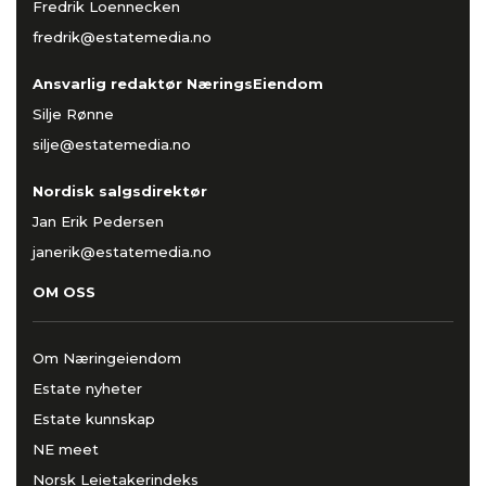
Fredrik Loennecken
fredrik@estatemedia.no
Ansvarlig redaktør NæringsEiendom
Silje Rønne
silje@estatemedia.no
Nordisk salgsdirektør
Jan Erik Pedersen
janerik@estatemedia.no
OM OSS
Om Næringeiendom
Estate nyheter
Estate kunnskap
NE meet
Norsk Leietakerindeks