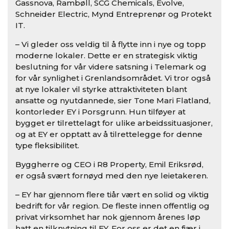
Gassnova, Rambøll, SCG Chemicals, Evolve,
Schneider Electric, Mynd Entreprenør og Protekt
IT.
– Vi gleder oss veldig til å flytte inn i nye og topp
moderne lokaler. Dette er en strategisk viktig
beslutning for vår videre satsning i Telemark og
for vår synlighet i Grenlandsområdet. Vi tror også
at nye lokaler vil styrke attraktiviteten blant
ansatte og nyutdannede, sier Tone Mari Flatland,
kontorleder EY i Porsgrunn. Hun tilføyer at
bygget er tilrettelagt for ulike arbeidssituasjoner,
og at EY er opptatt av å tilrettelegge for denne
type fleksibilitet.
Byggherre og CEO i R8 Property, Emil Eriksrød,
er også svært fornøyd med den nye leietakeren.
– EY har gjennom flere tiår vært en solid og viktig
bedrift for vår region. De fleste innen offentlig og
privat virksomhet har nok gjennom årenes løp
hatt en tilknytning til EY. For oss er det en fjær i