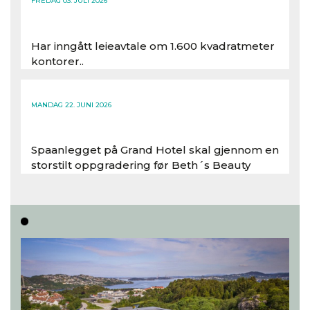
FREDAG 03. JULI 2026
Har inngått leieavtale om 1.600 kvadratmeter
kontorer..
Les hele artikkelen
MANDAG 22. JUNI 2026
Spaanlegget på Grand Hotel skal gjennom en
storstilt oppgradering før Beth´s Beauty
inntar 450 kvadratmeter i desember 2026..
Les hele artikkelen