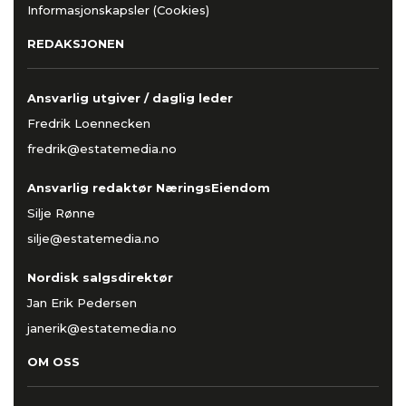
Informasjonskapsler (Cookies)
REDAKSJONEN
Ansvarlig utgiver / daglig leder
Fredrik Loennecken
fredrik@estatemedia.no
Ansvarlig redaktør NæringsEiendom
Silje Rønne
silje@estatemedia.no
Nordisk salgsdirektør
Jan Erik Pedersen
janerik@estatemedia.no
OM OSS