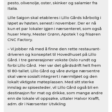
pesto, olivenolje, oster, skinker og salamier fra
Italia.
Lille Saigon skal etableres i Lillo Gårds kårbolig i
løpet av høsten, senest i november. Der er nå
kun et par lokaler igjen i nærsenteret, som også
huser Meny, Mester Grønn, Apotek 1 og frisøren
CNC Factory.
– Vi jobber nå med å finne den rette restaurant-
driveren og konseptet til Hovedhuset på Lillo
Gård. I tre generasjoner vokste Oslo rundt og
forbi Lillo Gård. Her var det gårdsdrift helt frem
til 80-tallet. Lillo Gård og våre øvrige nærsentre
skal være sosialt integrert i nærmiljøet og den
lokalt viktigste møteplassen. Med sitt sterke
innslag av spisesteder, vil Lillo Gård også bli en
destinasjon for mat og drikke, som mange andre
enn de lokale vil oppsøke, uttaler Halvor Krafft,
adm. dir i Nærsenter Utvikling