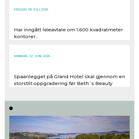
FREDAG 03. JULI 2026
Har inngått leieavtale om 1.600 kvadratmeter
kontorer..
Les hele artikkelen
MANDAG 22. JUNI 2026
Spaanlegget på Grand Hotel skal gjennom en
storstilt oppgradering før Beth´s Beauty
inntar 450 kvadratmeter i desember 2026..
Les hele artikkelen