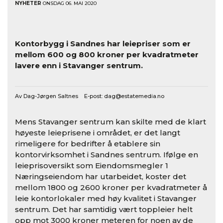
NYHETER
ONSDAG 06. MAI 2020
Kontorbygg i Sandnes har leiepriser som er
mellom 600 og 800 kroner per kvadratmeter
lavere enn i Stavanger sentrum.
Av Dag-Jørgen Saltnes E-post:
dag@estatemedia.no
Mens Stavanger sentrum kan skilte med de klart
høyeste leieprisene i området, er det langt
rimeligere for bedrifter å etablere sin
kontorvirksomhet i Sandnes sentrum
. Ifølge en
leieprisoversikt som Eiendomsmegler 1
Næringseiendom har utarbeidet, koster det
mellom 1800 og 2
600 kroner per kvadratmeter å
leie kontorlokaler med høy kvalitet i Stavanger
sentrum. Det har
samtidig vært toppleier helt
opp
mot
3000 kroner meteren
for noen av de