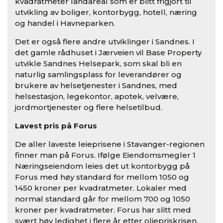
kvadratmeter landareal som er blitt frigjort til
utvikling av boliger, kontorbygg, hotell, næring
og handel i Havneparken.
Det er også flere andre utviklinger i Sandnes. I
det gamle rådhuset i Jærveien vil Base Property
utvikle Sandnes Helsepark, som
skal bli en
naturlig samlingsplass for leverandører og
brukere av helsetjenester i Sandnes, med
helsestasjon, legekontor, apotek, velvære,
jordmortjenester og flere helsetilbud.
Lavest pris på Forus
De aller laveste leieprisene i Stavanger-regionen
finner man på Forus.
Ifølge Eiendomsmegler 1
Næringseiendom leies det ut kontorbygg på
Forus med høy standard for mellom 1050 og
1450 kroner per kvadratmeter. Lokaler med
normal standard går for mellom 700 og 1050
kroner per kvadratmeter
. Forus har slitt med
svært høy ledighet i flere år etter oljepriskrisen,