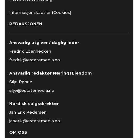
Informasjonskapsler (Cookies)
REDAKSJONEN
Ansvarlig utgiver / daglig leder
Fredrik Loennecken
fredrik@estatemedia.no
Ansvarlig redaktør NæringsEiendom
Silje Rønne
silje@estatemedia.no
Nordisk salgsdirektør
Jan Erik Pedersen
janerik@estatemedia.no
OM OSS