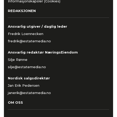
Informasjonskapsler (Cookies)
REDAKSJONEN
Ansvarlig utgiver / daglig leder
Fredrik Loennecken
fredrik@estatemedia.no
Ansvarlig redaktør NæringsEiendom
Silje Rønne
silje@estatemedia.no
Nordisk salgsdirektør
Jan Erik Pedersen
janerik@estatemedia.no
OM OSS