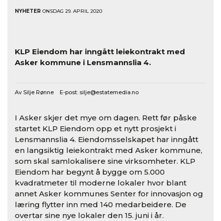
NYHETER
ONSDAG 29. APRIL 2020
KLP Eiendom har inngått leiekontrakt med
Asker kommune i Lensmannslia 4.
Av Silje Rønne E-post:
silje@estatemedia.no
I Asker skjer det mye om dagen. Rett før påske
startet KLP Eiendom opp et nytt prosjekt i
Lensmannslia 4. Eiendomsselskapet har inngått
en langsiktig leiekontrakt med Asker kommune,
som skal samlokalisere sine virksomheter. KLP
Eiendom har begynt å bygge om 5.000
kvadratmeter til moderne lokaler hvor blant
annet Asker kommunes Senter for innovasjon og
læring flytter inn med 140 medarbeidere. De
overtar sine nye lokaler den 15. juni i år.