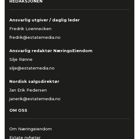
REDAKSJONEN
Ansvarlig utgiver / daglig leder
Fredrik Loennecken
fredrik@estatemedia.no
Ansvarlig redaktør NæringsEiendom
Silje Rønne
silje@estatemedia.no
Nordisk salgsdirektør
Jan Erik Pedersen
janerik@estatemedia.no
OM OSS
Om Næringeiendom
Estate nyheter