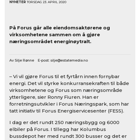
NYHETER
TORSDAG 23. APRIL 2020
På Forus går alle eiendomsaktørene og
virksomhetene sammen om å gjøre
næringsområdet energinøytralt.
Av Silje Rønne E-post:
silje@estatemedia.no
– Vi vil gjøre Forus til et fyrtårn innen fornybar
energi. Det vil styrke konkurransekraften til både
virksomhetene og Forus som næringsområde
ytterligere, sier Ronny Fiuren. Han er
forretningsutvikler i Forus Næringspark, som har
tatt initiativ til Forus Energiservicesenter (FESS).
I dag er det rundt 250 næringsbygg og 6000
elbiler på Forus. I tillegg har Kolumbus
bussdepot her med rundt 300 busser og det er