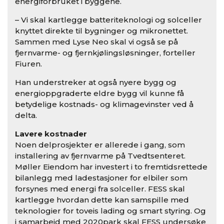
energiforbruket i byggene.
– Vi skal kartlegge batteriteknologi og solceller
knyttet direkte til bygninger og mikronettet.
Sammen med Lyse Neo skal vi også se på
fjernvarme- og fjernkjølingsløsninger, forteller
Fiuren.
Han understreker at også nyere bygg og
energioppgraderte eldre bygg vil kunne få
betydelige kostnads- og klimagevinster ved å
delta.
Lavere kostnader
Noen delprosjekter er allerede i gang, som
installering av fjernvarme på Tvedtsenteret.
Møller Eiendom har investert i to fremtidsrettede
bilanlegg med ladestasjoner for elbiler som
forsynes med energi fra solceller. FESS skal
kartlegge hvordan dette kan samspille med
teknologier for toveis lading og smart styring. Og
i samarbeid med 2020park skal FESS undersøke