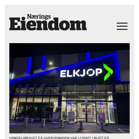
HANDELSBYGGET PÅ HVERVENMOEN VAR LYSSATT I BLÅTT PÅ