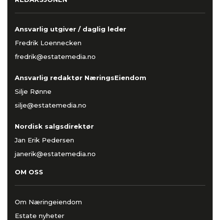
Ansvarlig utgiver / daglig leder
Fredrik Loennecken
fredrik@estatemedia.no
Ansvarlig redaktør NæringsEiendom
Silje Rønne
silje@estatemedia.no
Nordisk salgsdirektør
Jan Erik Pedersen
janerik@estatemedia.no
OM OSS
Om Næringeiendom
Estate nyheter