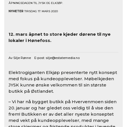
ÅPNINGSDAGEN TIL JYSK OG ELKJØP.
NYHETER
TIRSDAG 17. MARS 2020
12. mars åpnet to store kjeder dørene til nye
lokaler i Hønefoss.
Av Silje Rønne E-post:
silje@estatemedia.no
Elektrogiganten Elkjøp presenterte nytt konsept
med fokus på kundeopplevelser. Møbelkjeden
JYSK kunne ønske velkommen til sin største
butikk på Østlandet.
– Vi har nå bygget butikk på Hvervenmoen siden
20. januar og har gledet oss veldig til å vise den
frem! Butikken er av det aller nyeste konseptet
med vekt på kundeopplevelser, med mange
store skjermer og fristende produkter i levende