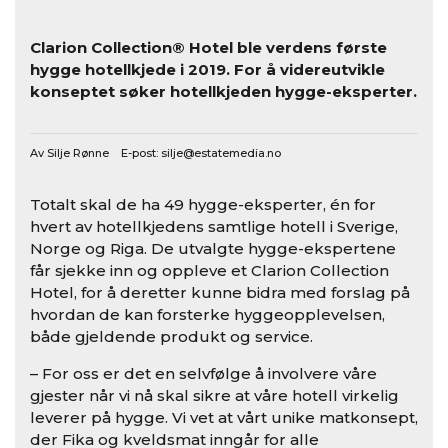
Clarion Collection® Hotel ble verdens første
hygge hotellkjede i 2019. For å videreutvikle
konseptet søker hotellkjeden hygge-eksperter.
Av Silje Rønne E-post:
silje@estatemedia.no
Totalt skal de ha 49 hygge-eksperter, én for
hvert av hotellkjedens samtlige hotell i Sverige,
Norge og Riga. De utvalgte hygge-ekspertene
får sjekke inn og oppleve et Clarion Collection
Hotel, for å deretter kunne bidra med forslag på
hvordan de kan forsterke hyggeopplevelsen,
både gjeldende produkt og service.
– For oss er det en selvfølge å involvere våre
gjester når vi nå skal sikre at våre hotell virkelig
leverer på hygge. Vi vet at vårt unike matkonsept,
der Fika og kveldsmat inngår for alle