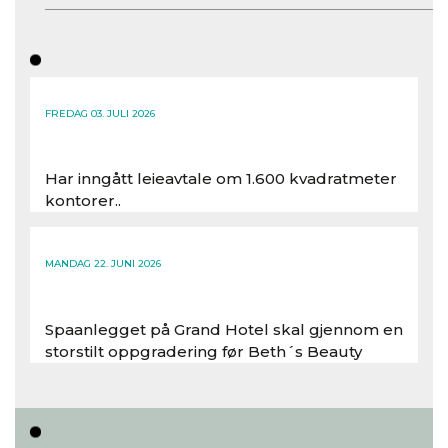
FREDAG 03. JULI 2026
Har inngått leieavtale om 1.600 kvadratmeter
kontorer..
Les hele artikkelen
MANDAG 22. JUNI 2026
Spaanlegget på Grand Hotel skal gjennom en
storstilt oppgradering før Beth´s Beauty
inntar 450 kvadratmeter i desember 2026..
Les hele artikkelen