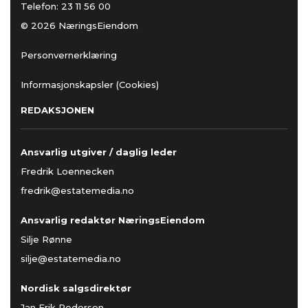
Telefon:
23 11 56 00
© 2026 NæringsEiendom
Personvernerklæring
Informasjonskapsler (Cookies)
REDAKSJONEN
Ansvarlig utgiver / daglig leder
Fredrik Loennecken
fredrik@estatemedia.no
Ansvarlig redaktør NæringsEiendom
Silje Rønne
silje@estatemedia.no
Nordisk salgsdirektør
Jan Erik Pedersen