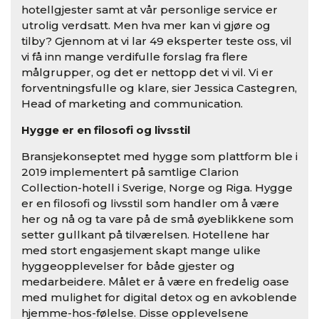
hotellgjester samt at vår personlige service er
utrolig verdsatt. Men hva mer kan vi gjøre og
tilby? Gjennom at vi lar 49 eksperter teste oss, vil
vi få inn mange verdifulle forslag fra flere
målgrupper, og det er nettopp det vi vil. Vi er
forventningsfulle og klare, sier Jessica Castegren,
Head of marketing and communication.
Hygge er en filosofi og livsstil
Bransjekonseptet med hygge som plattform ble i
2019 implementert på samtlige Clarion
Collection-hotell i Sverige, Norge og Riga. Hygge
er en filosofi og livsstil som handler om å være
her og nå og ta vare på de små øyeblikkene som
setter gullkant på tilværelsen. Hotellene har
med stort engasjement skapt mange ulike
hyggeopplevelser for både gjester og
medarbeidere. Målet er å være en fredelig oase
med mulighet for digital detox og en avkoblende
hjemme-hos-følelse. Disse opplevelsene