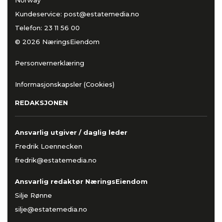
Kundeservice:
post@estatemedia.no
Telefon:
23 11 56 00
© 2026 NæringsEiendom
Personvernerklæring
Informasjonskapsler (Cookies)
REDAKSJONEN
Ansvarlig utgiver / daglig leder
Fredrik Loennecken
fredrik@estatemedia.no
Ansvarlig redaktør NæringsEiendom
Silje Rønne
silje@estatemedia.no