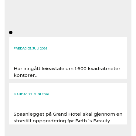
FREDAG 03. JULI 2026
Har inngått leieavtale om 1.600 kvadratmeter
kontorer..
Les hele artikkelen
MANDAG 22. JUNI 2026
Spaanlegget på Grand Hotel skal gjennom en
storstilt oppgradering før Beth´s Beauty
inntar 450 kvadratmeter i desember 2026..