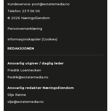
Kundeservice:
post@estatemedia.no
Telefon:
23 11 56 00
© 2026 NæringsEiendom
Personvernerklæring
Informasjonskapsler (Cookies)
REDAKSJONEN
Ansvarlig utgiver / daglig leder
Fredrik Loennecken
fredrik@estatemedia.no
Ansvarlig redaktør NæringsEiendom
Silje Rønne
silje@estatemedia.no