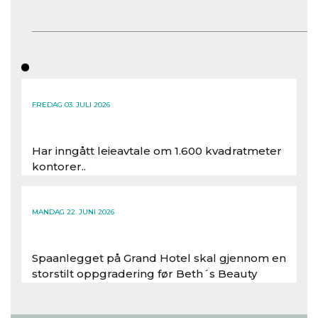
FREDAG 03. JULI 2026
Har inngått leieavtale om 1.600 kvadratmeter
kontorer..
Les hele artikkelen
MANDAG 22. JUNI 2026
Spaanlegget på Grand Hotel skal gjennom en
storstilt oppgradering før Beth´s Beauty
inntar 450 kvadratmeter i desember 2026..
Les hele artikkelen