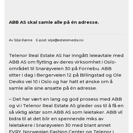
ABB AS skal samle alle på én adresse.
Av Silje Rønne E-post:
silje@estatemedia.no
Telenor Real Estate AS har inngått leieavtale med
ABB AS om flytting av deres virksomhet i Oslo-
området til Snarøyveien 30 på Fornebu. ABB
sitter i dag i Bergerveien 12 på Billingstad og Ole
Deviks vei 10 i Oslo og har hatt et ønske om å
samle alle sine ansatte på én adresse.
– Det har vært en lang og god prosess med ABB
og vi i Telenor Real Estate AS gleder oss til å få en
så viktig aktør som ABB AS som leietaker. ABB vil
bidra til at det blir en spennende miks av
leietakere i Snarøyveien 30 med blant annet
EVRY, Norwegian Fashion Center og Telenor i