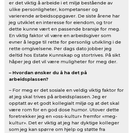
er det viktig å arbeide i et miljø bestående av
ulike personligheter, kompetanser og
varierende arbeidsoppgaver. De siste årene har
jeg utviklet en interesse for eiendom, og tror
dette kunne vært en passende bransje for meg.
En viktig faktor vil være en arbeidsgiver som
evner å legge til rette for personlig utvikling i de
rette omgivelsene. Per dags dato jobber jeg
deltid hos Estate Kunnskap og stortrives. På sikt
håper jeg det vil være muligheter for meg der.
– Hvordan ønsker du å ha det på
arbeidsplassen?
– For meg er det sosiale en veldig viktig faktor for
at jeg skal trives på arbeidsplassen. Jeg er
opptatt av et godt kollegialt miljø og at det skal
være rom for en god dose humor. Utover dette
foretrekker jeg en «oss-kultur» fremfor «meg-
kultur». Det er viktig at jeg har dyktige kolleger
som jeg kan spørre om hjelp og støtte fra