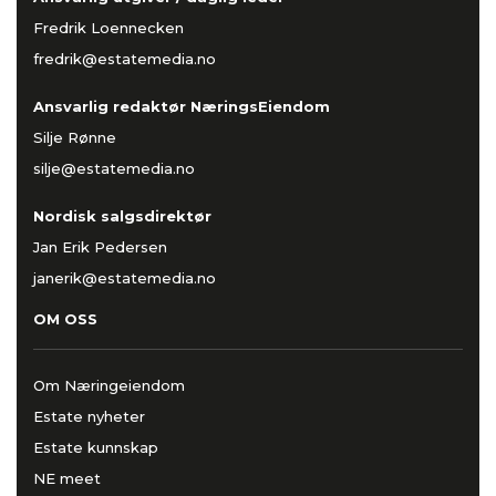
Fredrik Loennecken
fredrik@estatemedia.no
Ansvarlig redaktør NæringsEiendom
Silje Rønne
silje@estatemedia.no
Nordisk salgsdirektør
Jan Erik Pedersen
janerik@estatemedia.no
OM OSS
Om Næringeiendom
Estate nyheter
Estate kunnskap
NE meet