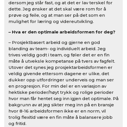
dersom jeg står fast, og at det er lav terskel for
dette. Jeg ønsker at det skal være rom for å
prøve og feile, og at man ser på det som en
mulighet for læring og videreutvikling.
– Hva er den optimale arbeidsformen for deg?
– Prosjektbasert arbeid og gjerne en god
blanding av team- og individuelt arbeid. Jeg
trives veldig godt i team, og føler det er en fin
måte å utveksle kompetanse på tvers av fagfelt.
Utover det synes jeg prosjektarbeidsformen er
veldig givende ettersom dagene er ulike, det
dukker opp utfordringer underveis og man ser
en progresjon. For min del er en variasjon av
hektiske perioder/høyt trykk og rolige perioder
hvor man får hentet seg inn igjen det optimale. På
bakgrunn av at jeg sikter meg inn på en bransje
hvor 8-16 arbeidsformen ikke er en norm, vil
trolig flexitid være en fin måte å balansere jobb
og fritid.