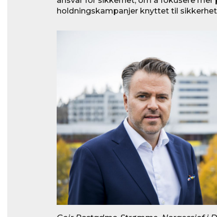
ansvar for sikkerhet, om å fokusere mer 
holdningskampanjer knyttet til sikkerhet