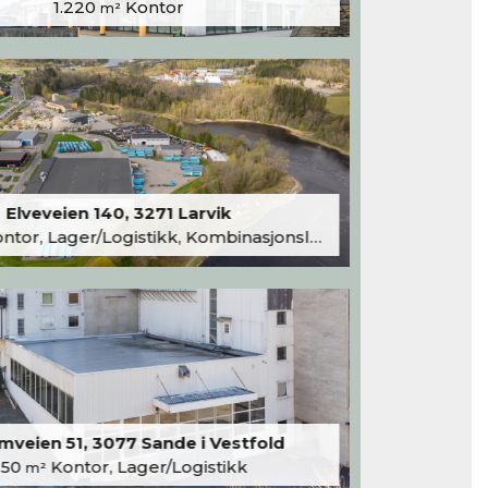
1.220
Kontor
m²
Elveveien 140, 3271 Larvik
tor, Lager/Logistikk, Kombinasjonslokaler
veien 51, 3077 Sande i Vestfold
250
Kontor, Lager/Logistikk
m²