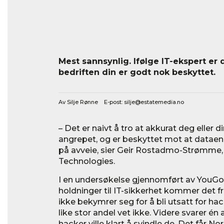
Mest sannsynlig. Ifølge IT-ekspert er 
bedriften din er godt nok beskyttet.
Av Silje Rønne E-post:
silje@estatemedia.no
– Det er naivt å tro at akkurat deg eller di
angrepet, og er beskyttet mot at datae
på avveie, sier Geir Rostadmo-Strømme, 
Technologies.
I en undersøkelse gjennomført av You
holdninger til IT-sikkerhet kommer det fr
ikke bekymrer seg for å bli utsatt for ha
like stor andel vet ikke. Videre svarer én 
hacker ville klart å svindle de. Det får Nor