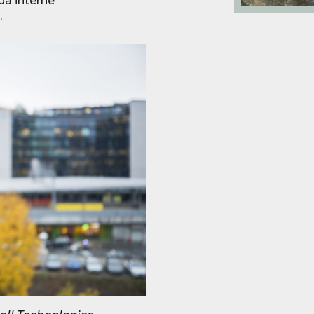
på interne
.