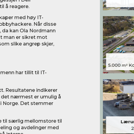
l å reagere.
skaper med høy IT-
 hobbyhackere. Når disse
p, da kan Ola Nordmann
 at man er sikret mot
om slike angrep skjer,
5.000
Kon
m²
nn har tillit til IT-
tt. Resultatene indikerer
 det nærmest er umulig å
ng i Norge. Det stemmer
il særlig mellomstore til
Lærum
deling og avdelinger med