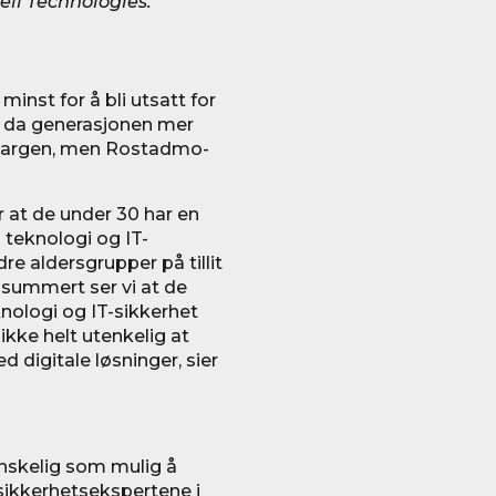
ll Technologies.
inst for å bli utsatt for
t da generasjonen mer
inmargen, men Rostadmo-
r at de under 30 har en
l teknologi og IT-
e aldersgrupper på tillit
psummert ser vi at de
knologi og IT-sikkerhet
kke helt utenkelig at
digitale løsninger, sier
anskelig som mulig å
sikkerhetsekspertene i