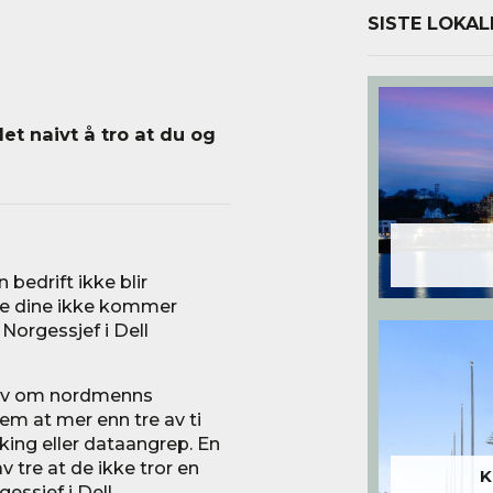
SISTE LOKAL
det naivt å tro at du og
n bedrift ikke blir
ne dine ikke kommer
Norgessjef i Dell
Gov om nordmenns
em at mer enn tre av ti
cking eller dataangrep. En
av tre at de ikke tror en
K
gessjef i Dell