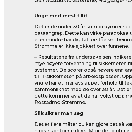
Geir Rostadmo-Strømme, Norgessjef i De
Unge med mest tillit
Det er de under 30 år som bekymrer seg m
dataangrep. Dette kan virke paradoksal
eller mindre har digital forståelse i be
Strømme er ikke sjokkert over funnene.
– Resultatene fra undersøkelsen indikere
mye høyere forventning til sikkerheten ti
systemer. De scorer også høyere enn andr
til IT-sikkerheten på arbeidsplassen. Op
yngre har et mer avslappet forhold til te
sammenliknet med de over 30 år. Det er i
dette kommer av at de har vokst opp med 
Rostadmo-Strømme.
Slik sikrer man seg
Det er flere måter du kan gjøre det så v
hacke kontoene dine, ifølge det globale 