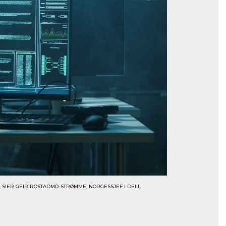
, SIER GEIR ROSTADMO-STRØMME, NORGESSJEF I DELL