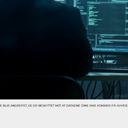
KKE BLIR ANGREPET, OG ER BESKYTTET MOT AT DATAENE DINE IKKE KOMMER PÅ AVVEIE