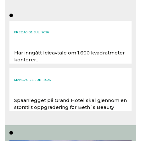
FREDAG 03. JULI 2026
Har inngått leieavtale om 1.600 kvadratmeter
kontorer..
Les hele artikkelen
MANDAG 22. JUNI 2026
Spaanlegget på Grand Hotel skal gjennom en
storstilt oppgradering før Beth´s Beauty
inntar 450 kvadratmeter i desember 2026..
Les hele artikkelen