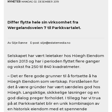
NYHETER
MANDAG 02. DESEMBER 2019
Differ flytte hele sin virksomhet fra
Wergelandsveien 7 til Parkkvartalet.
Av Silje Rønne E-post:
silje@estatemedia.no
Selskapet har vært leietaker hos Höegh Eiendom
siden 2013 og har i perioden flyttet flere ganger
og vokst fra 250 til 840 kvadratmeter.
– Det er flere gode grunner til å fortsette å ha
Höegh Eiendom som vertskap. Forståelsen for
det å være gründer har vært særdeles god hos
Höegh. Langsiktige, skikkelige løsninger og en
god dialog preger forholdet. I tillegg har vi trua
på at Parkkvartalet blir en unik kombinasjon av
en historisk eiendom med et spennende