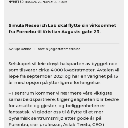
NYHETER
TIRSDAG 26. NOVEMBER 2019
Simula Research Lab skal flytte sin virksomhet
fra Fornebu til Kristian Augusts gate 23.
Av Silje Rønne E-post:
silje@estatemedia.no
Selskapet vil leie drøyt halvparten av bygget noe
som tilsvarer cirka 4.000 kvadratmeter. Avtalen vil
løpe fra september 2021 og har en varighet på 15
år med opsjon på ytterligere forlengelse.
– I sentrum kommer vi nærmere våre viktigste
samarbeidspartnere; tilgjengeligheten blir bedre
for ansatte og gjester, og beliggenheten er
fantastisk. Vi gleder oss til å flytte til et mer
dynamisk sentrumsmiljø etter gode år på
Forenbu, sier professor, Aslak Tveito, CEO i