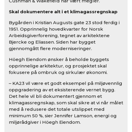
Cushman & Wakefield har vært megler.
Skal dokumentere alt i et klimagassregnskap
Bygården i Kristian Augusts gate 23 stod ferdig i
1951. Opprinnelig hovedkvarter for Norsk
Arbeidsgiverforening, tegnet av arkitektene
Bjercke og Eliassen. Siden har bygget
gjennomgått flere moderniseringer.
Höegh Eiendom ønsker å beholde byggets
opprinnelige arkitektur, og prosjektet skal
fokusere på ombruk og sirkulær økonomi.
– KA23 vil være et godt eksempel på miljøvennlig
oppgradering av et eksisterende vernet bygg.
Det hele vil bli dokumentert gjennom et
klimagassregnskap, som skal sikre at vi når målet
med å redusere det totale utslippet med
minimum 50 %, sier Jennifer Lamson, energi og
miljørådgiver i Höegh Eiendom.