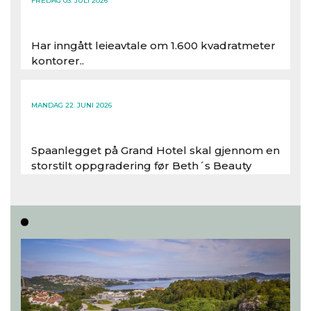
FREDAG 03. JULI 2026
Har inngått leieavtale om 1.600 kvadratmeter
kontorer..
Les hele artikkelen
MANDAG 22. JUNI 2026
Spaanlegget på Grand Hotel skal gjennom en
storstilt oppgradering før Beth´s Beauty
inntar 450 kvadratmeter i desember 2026..
Les hele artikkelen