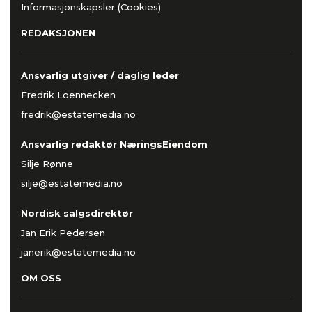
Informasjonskapsler (Cookies)
REDAKSJONEN
Ansvarlig utgiver / daglig leder
Fredrik Loennecken
fredrik@estatemedia.no
Ansvarlig redaktør NæringsEiendom
Silje Rønne
silje@estatemedia.no
Nordisk salgsdirektør
Jan Erik Pedersen
janerik@estatemedia.no
OM OSS