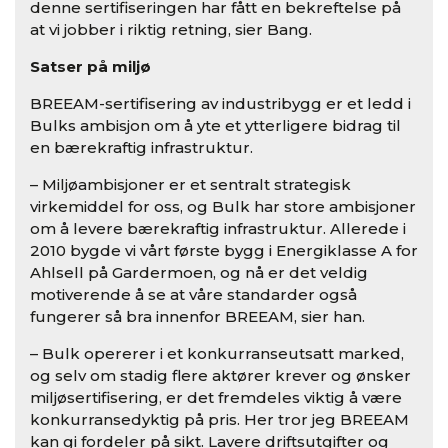
denne sertifiseringen har fått en bekreftelse på
at vi jobber i riktig retning, sier Bang.
Satser på miljø
BREEAM-sertifisering av industribygg er et ledd i
Bulks ambisjon om å yte et ytterligere bidrag til
en bærekraftig infrastruktur.
– Miljøambisjoner er et sentralt strategisk
virkemiddel for oss, og Bulk har store ambisjoner
om å levere bærekraftig infrastruktur. Allerede i
2010 bygde vi vårt første bygg i Energiklasse A for
Ahlsell på Gardermoen, og nå er det veldig
motiverende å se at våre standarder også
fungerer så bra innenfor BREEAM, sier han.
– Bulk opererer i et konkurranseutsatt marked,
og selv om stadig flere aktører krever og ønsker
miljøsertifisering, er det fremdeles viktig å være
konkurransedyktig på pris. Her tror jeg BREEAM
kan gi fordeler på sikt. Lavere driftsutgifter og