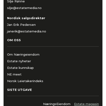
Silje Rønne
silje@estatemedia.no
Nordisk salgsdirektør
Jan Erik Pedersen
janerik@estatemedia.no
OM OSS
Om Næringeiendom
Estate nyheter
Estate kunnskap
NE meet
Norsk Leietakerindeks
SISTE UTGAVE
NæringsEiendom
Estate magasin