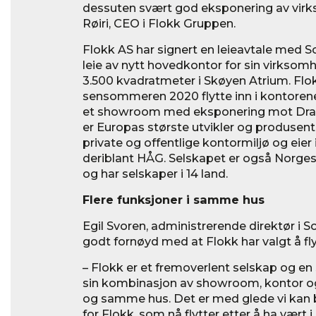
dessuten svært god eksponering av virkso
Røiri, CEO i Flokk Gruppen.
Flokk AS har signert en leieavtale med
leie av nytt hovedkontor for sin virksomh
3.500 kvadratmeter i Skøyen Atrium. Flo
sensommeren 2020 flytte inn i kontorene
et showroom med eksponering mot Dra
er Europas største utvikler og produsent 
private og offentlige kontormiljø og eier
deriblant HÅG. Selskapet er også Norge
og har selskaper i 14 land.
Flere funksjoner i samme hus
Egil Svoren, administrerende direktør i 
godt fornøyd med at Flokk har valgt å fly
– Flokk er et fremoverlent selskap og e
sin kombinasjon av showroom, kontor og 
og samme hus. Det er med glede vi kan b
for Flokk, som nå flytter etter å ha vært 