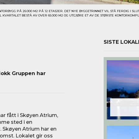
RBYGG PÅ 26.000 M2 PÅ 12 ETASJER. DET NYE BYGGETRINNET VIL STÅ FERDIG I SLUTT
VIL KVARTALET BESTÅ AV OVER 65.000 M2 OG UTGJØRE ET AV DE STØRSTE KONTORKOMPL
SISTE LOKAL
Flokk Gruppen har
ar fått i Skøyen Atrium,
mme sted i en
. Skøyen Atrium har en
mst. Lokalet gir oss