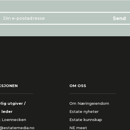
KSJONEN
OM OSS
lig utgiver /
Om Næringeiendom
 leder
Estate nyheter
k Loennecken
Estate kunnskap
k@estatemedia.no
NE meet