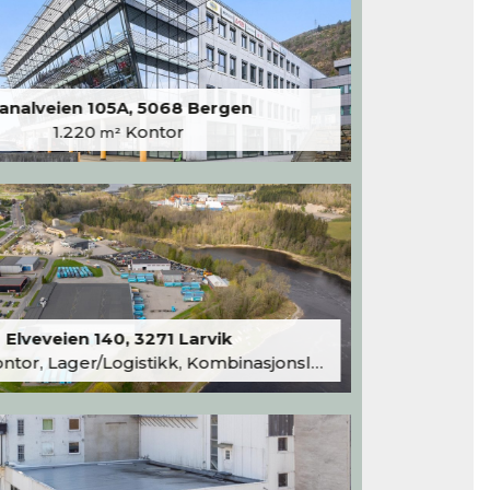
analveien 105A, 5068 Bergen
1.220
Kontor
m²
Elveveien 140, 3271 Larvik
tor, Lager/Logistikk, Kombinasjonslokaler