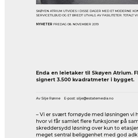
SKØYEN ATRIUM UTVIDES I DISSE DAGER MED ET MODERNE KONTO
SERVICETILBUD OG ET BREDT UTVALG AV FASILITETER. TOTALT 
NYHETER
FREDAG 08. NOVEMBER 2019
Enda en leietaker til Skøyen Atrium. 
signert 3.500 kvadratmeter i bygget.
Av Silje Rønne E-post:
silje@estatemedia.no
– Vi er svært fornøyde med løsningen vi h
hvor vi får samlet flere funksjoner på sa
skreddersydd løsning over kun to etasjer
meget sentral beliggenhet med god adko