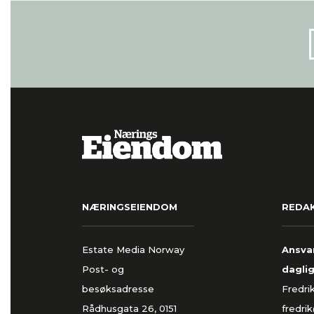
NÆRINGSEIENDOM
REDA
Estate Media Norway
Ansvar
Post- og
daglig
besøksadresse
Fredri
Rådhusgata 26, 0151
fredri