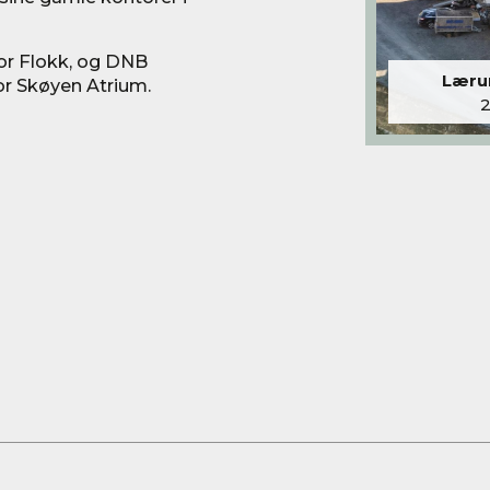
or Flokk, og DNB
Lærum
or Skøyen Atrium.