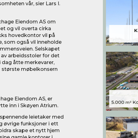
mheten vår, sier Lars I.
 Schage Eiendom AS om
et og vil overta cirka
K
kks hovedkontor vil på
, som også vil inneholde
mmensveien. Selskapet
av arbeidsstoler for det
 i dag åtte merkevarer,
s største møbelkonsern
Schage Eiendom AS, er
5.000
Kon
m²
tte inn i Skøyen Atrium.
n spennende leietaker med
øvrige funksjoner i ett
idra skape et nytt hjem
i sine gamle kontorer i