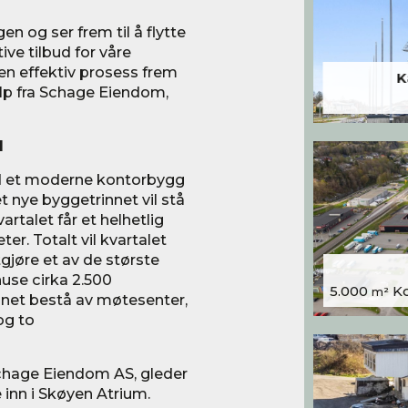
n og ser frem til å flytte
ve tilbud for våre
 en effektiv prosess frem
K
elp fra Schage Eiendom,
d
ed et moderne kontorbygg
t nye byggetrinnet vil stå
kvartalet får et helhetlig
ter. Totalt vil kvartalet
gjøre et av de største
huse cirka 2.500
5.000
Kon
m²
annet bestå av møtesenter,
og to
Schage Eiendom AS, gleder
e inn i Skøyen Atrium.