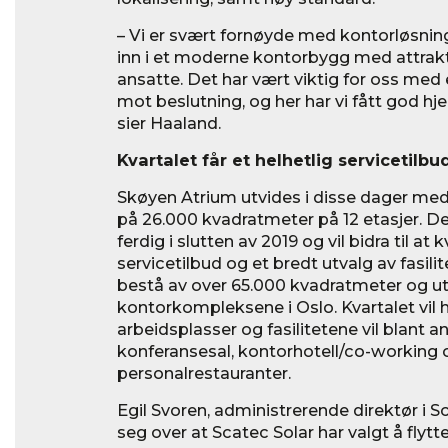
– Vi er svært fornøyde med kontorløsninge
inn i et moderne kontorbygg med attrakti
ansatte. Det har vært viktig for oss med
mot beslutning, og her har vi fått god hj
sier Haaland.
Kvartalet får et helhetlig servicetilbu
Skøyen Atrium utvides i disse dager m
på 26.000 kvadratmeter på 12 etasjer. De
ferdig i slutten av 2019 og vil bidra til at 
servicetilbud og et bredt utvalg av fasilite
bestå av over 65.000 kvadratmeter og ut
kontorkompleksene i Oslo. Kvartalet vil 
arbeidsplasser og fasilitetene vil blant 
konferansesal, kontorhotell/co-working 
personalrestauranter.
Egil Svoren, administrerende direktør i 
seg over at Scatec Solar har valgt å flytt