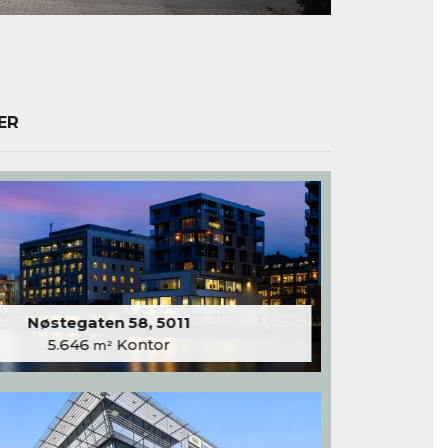
ER
Nøstegaten 58, 5011
5.646
Kontor
m²