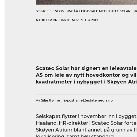
SCHAGE EIENDOM INNGÅR LEIEAVTALE MED SCATEC SOLAR I SKØ
NYHETER
ONSDAG 06. NOVEMBER 2019
Scatec Solar har signert en leieavt
AS om leie av nytt hovedkontor og vil 
kvadratmeter i nybygget i Skøyen Atr
Av Silje Rønne E-post:
silje@estatemedia.no
Selskapet flytter i november inn i byggets
Haaland, HR-direktør i Scatec Solar fortel
Skøyen Atrium blant annet på grunn av fle
lokalisering, samt høy standard.