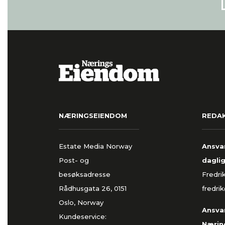
NÆRINGSEIENDOM
REDA
Estate Media Norway
Ansvar
Post- og
daglig
besøksadresse
Fredri
Rådhusgata 26, 0151
fredri
Oslo, Norway
Ansvar
Kundeservice:
Nærin