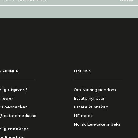
KSJONEN
OM OSS
lig utgiver /
Om Næringeiendom
 leder
Estate nyheter
k Loennecken
Estate kunnskap
k@estatemedia.no
NE meet
Norsk Leietakerindeks
lig redaktør
gsEiendom