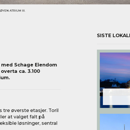
YEN ATRIUM III.
SISTE LOKAL
ale med Schage Eiendom
overta ca. 3.100
ium.
 tre øverste etasjer. Toril
ler at valget falt på
ksible løsninger, sentral