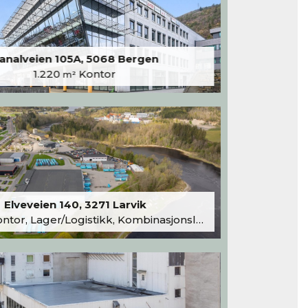
analveien 105A, 5068 Bergen
1.220
Kontor
m²
Elveveien 140, 3271 Larvik
tor, Lager/Logistikk, Kombinasjonslokaler