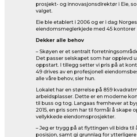
prosjekt- og innovasjonsdirektør i Eie, 
valget.
Eie ble etablert i 2006 og er i dag Norges
eiendomsmeglerkjede med 45 kontorer p
Dekker alle behov
– Skøyen er et sentralt forretningsområde
Det passer selskapet som har opplevd u
oppstart. I tillegg setter vi pris på at ko
49 drives av en profesjonell eiendomsbesi
alle våre behov, sier hun.
Lokalet har en størrelse på 859 kvadra
arbeidsplasser. Dette er en moderne ko
til buss og tog. Langaas fremhever at byg
2015, en pris som har til formål å skap
vellykkede eiendomsprosjekter.
– Jeg er trygg på at flyttingen vil bidra ti
posisjon, samt gi grunnlag for ytterliger