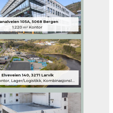
analveien 105A, 5068 Bergen
1.220
Kontor
m²
Elveveien 140, 3271 Larvik
tor, Lager/Logistikk, Kombinasjonslokaler