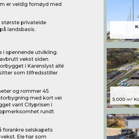
som er veldig fornøyd med
 største privateide
K
å landsbasis.
 i spennende utvikling.
avbrutt vekst siden
ntorbygget i Karenslyst allé
tter som tilfredsstiller
tmeter og rommer 45
ntorbygning med kort vei
5.000
Kon
m²
get vant Cityprisen i
e oppmerksomhet rundt
l å forankre selskapets
e vekst. Eie har som