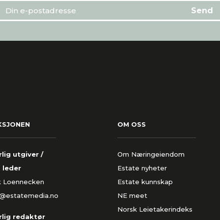
KSJONEN
OM OSS
lig utgiver /
Om Næringeiendom
 leder
Estate nyheter
k Loennecken
Estate kunnskap
k@estatemedia.no
NE meet
Norsk Leietakerindeks
lig redaktør