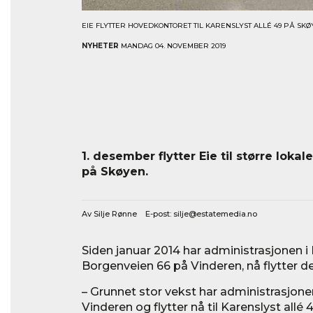
EIE FLYTTER HOVEDKONTORET TIL KARENSLYST ALLÉ 49 PÅ SKØ
NYHETER
MANDAG 04. NOVEMBER 2019
1. desember flytter Eie til større lokal
på Skøyen.
Av Silje Rønne E-post:
silje@estatemedia.no
Siden januar 2014 har administrasjonen i
Borgenveien 66 på Vinderen, nå flytter de
– Grunnet stor vekst har administrasjone
Vinderen og flytter nå til Karenslyst allé 