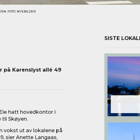
YEN. FOTO: NYEBILDER
SISTE LOKAL
er på Karenslyst allé 49
 Eie hatt hovedkontor i
 til Skøyen.
n vokst ut av lokalene på
49, sier Anette Langaas,