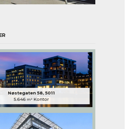
ER
Nøstegaten 58, 5011
5.646
Kontor
m²