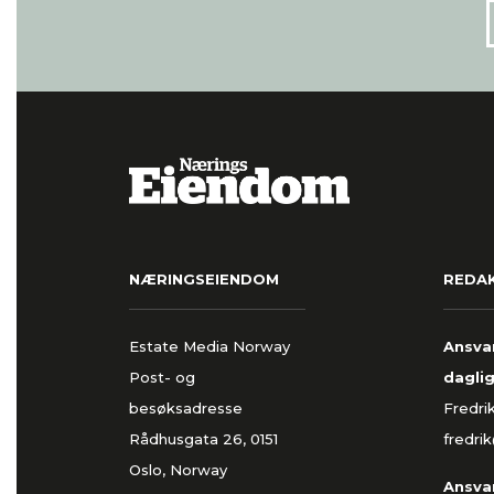
NÆRINGSEIENDOM
REDA
Estate Media Norway
Ansvar
Post- og
daglig
besøksadresse
Fredri
Rådhusgata 26, 0151
fredri
Oslo, Norway
Ansvar