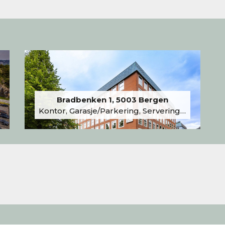
Bradbenken 1, 5003 Bergen
Kontor, Garasje/Parkering, Serveringslokale/Kantine, Undervisning/Arrangement