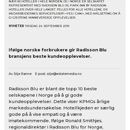
NÆR 60 HOTELLER I HELE NORDEN, OG I NORGE ER SELSKAPET
REPRESENTERT MED RADISSON BLU OG PARK INN BY RADISSON-
HOTELLER OVER HELE LANDET. FELLES FOR ALLE HOTELLENE, ER
MEDARBEIDERNES SERVICEFILOSOFI «YES I CAN!», MED MÅLSETTING OM Å
GI GJESTENE MINNEVERDIGE OPPLEVELSER.
NYHETER
TIRSDAG 24. SEPTEMBER 2019
Best i bransjen
Ifølge norske forbrukere gir Radisson Blu
bransjens beste kundeopplevelser.
Av Silje Rønne E-post:
silje@estatemedia.no
Radisson Blu er blant de topp 10 beste
selskapene i Norge på å gi gode
kundeopplevelser. Dette viser KPMGs årlige
markedsundersøkelse. Hotellkjeden er særlig
gode på å vise empati og å være
imøtekommende. Ifølge Ronald Smithjes,
regionaldirektør i Radisson Blu for Norge,