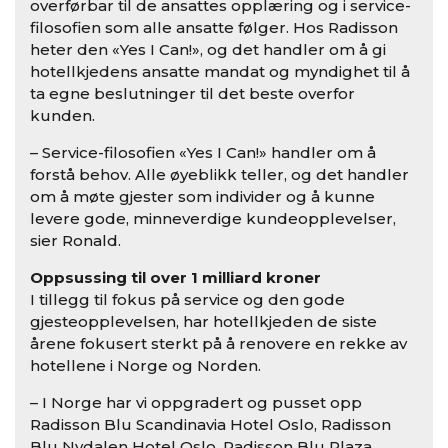
overførbar til de ansattes opplæring og i service-
filosofien som alle ansatte følger. Hos Radisson
heter den «Yes I Can!», og det handler om å gi
hotellkjedens ansatte mandat og myndighet til å
ta egne beslutninger til det beste overfor
kunden.
– Service-filosofien «Yes I Can!» handler om å
forstå behov. Alle øyeblikk teller, og det handler
om å møte gjester som individer og å kunne
levere gode, minneverdige kundeopplevelser,
sier Ronald.
Oppsussing til over 1 milliard kroner
I tillegg til fokus på service og den gode
gjesteopplevelsen, har hotellkjeden de siste
årene fokusert sterkt på å renovere en rekke av
hotellene i Norge og Norden.
– I Norge har vi oppgradert og pusset opp
Radisson Blu Scandinavia Hotel Oslo, Radisson
Blu Nydalen Hotel Oslo, Radisson Blu Plaza