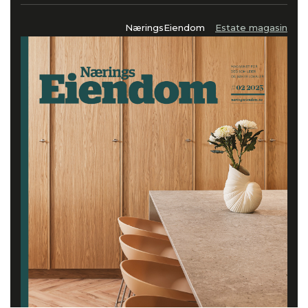
NæringsEiendom
Estate magasin