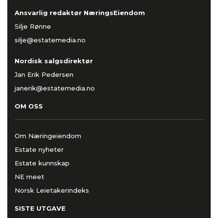
Ansvarlig redaktør NæringsEiendom
Silje Rønne
silje@estatemedia.no
Nordisk salgsdirektør
Jan Erik Pedersen
janerik@estatemedia.no
OM OSS
Om Næringeiendom
Estate nyheter
Estate kunnskap
NE meet
Norsk Leietakerindeks
SISTE UTGAVE