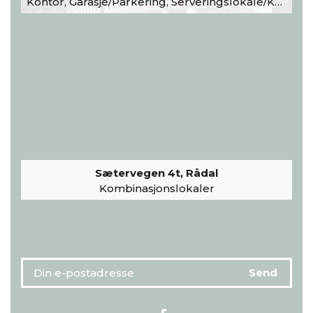
Kontor, Garasje/Parkering, Serveringslokale/Kantine, Undervisning/Arrangement
Sætervegen 4t, Rådal
Kombinasjonslokaler