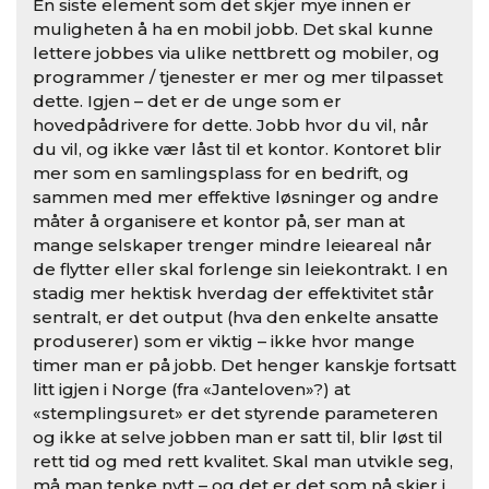
En siste element som det skjer mye innen er
muligheten å ha en mobil jobb. Det skal kunne
lettere jobbes via ulike nettbrett og mobiler, og
programmer / tjenester er mer og mer tilpasset
dette. Igjen – det er de unge som er
hovedpådrivere for dette. Jobb hvor du vil, når
du vil, og ikke vær låst til et kontor. Kontoret blir
mer som en samlingsplass for en bedrift, og
sammen med mer effektive løsninger og andre
måter å organisere et kontor på, ser man at
mange selskaper trenger mindre leieareal når
de flytter eller skal forlenge sin leiekontrakt. I en
stadig mer hektisk hverdag der effektivitet står
sentralt, er det output (hva den enkelte ansatte
produserer) som er viktig – ikke hvor mange
timer man er på jobb. Det henger kanskje fortsatt
litt igjen i Norge (fra «Janteloven»?) at
«stemplingsuret» er det styrende parameteren
og ikke at selve jobben man er satt til, blir løst til
rett tid og med rett kvalitet. Skal man utvikle seg,
må man tenke nytt – og det er det som nå skjer i