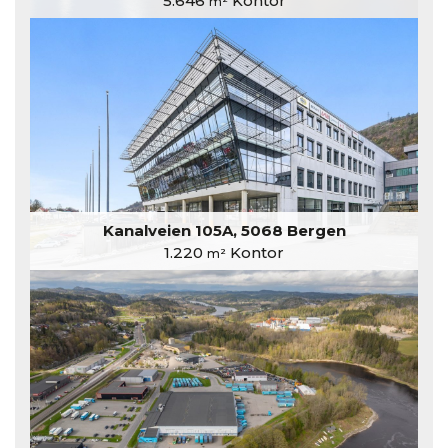
5.646
Kontor
m²
Kanalveien 105A, 5068 Bergen
1.220
Kontor
m²