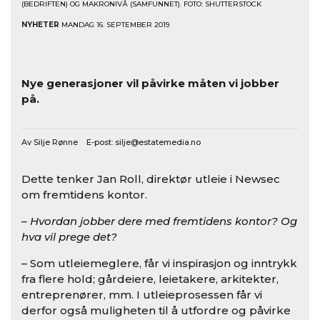
(BEDRIFTEN) OG MAKRONIVÅ (SAMFUNNET). FOTO: SHUTTERSTOCK
NYHETER
MANDAG 16. SEPTEMBER 2019
Nye generasjoner vil påvirke måten vi jobber
på.
Av Silje Rønne E-post:
silje@estatemedia.no
Dette tenker Jan Roll, direktør utleie i Newsec
om fremtidens kontor.
– Hvordan jobber dere med fremtidens kontor? Og
hva vil prege det?
– Som utleiemeglere, får vi inspirasjon og inntrykk
fra flere hold; gårdeiere, leietakere, arkitekter,
entreprenører, mm. I utleieprosessen får vi
derfor også muligheten til å utfordre og påvirke