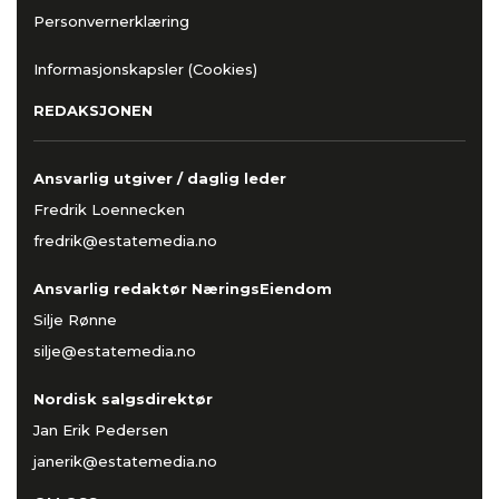
Personvernerklæring
Informasjonskapsler (Cookies)
REDAKSJONEN
Ansvarlig utgiver / daglig leder
Fredrik Loennecken
fredrik@estatemedia.no
Ansvarlig redaktør NæringsEiendom
Silje Rønne
silje@estatemedia.no
Nordisk salgsdirektør
Jan Erik Pedersen
janerik@estatemedia.no