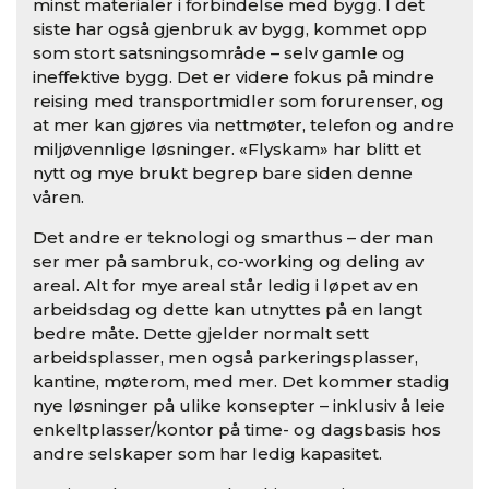
minst materialer i forbindelse med bygg. I det
siste har også gjenbruk av bygg, kommet opp
som stort satsningsområde – selv gamle og
ineffektive bygg. Det er videre fokus på mindre
reising med transportmidler som forurenser, og
at mer kan gjøres via nettmøter, telefon og andre
miljøvennlige løsninger. «Flyskam» har blitt et
nytt og mye brukt begrep bare siden denne
våren.
Det andre er teknologi og smarthus – der man
ser mer på sambruk, co-working og deling av
areal. Alt for mye areal står ledig i løpet av en
arbeidsdag og dette kan utnyttes på en langt
bedre måte. Dette gjelder normalt sett
arbeidsplasser, men også parkeringsplasser,
kantine, møterom, med mer. Det kommer stadig
nye løsninger på ulike konsepter – inklusiv å leie
enkeltplasser/kontor på time- og dagsbasis hos
andre selskaper som har ledig kapasitet.